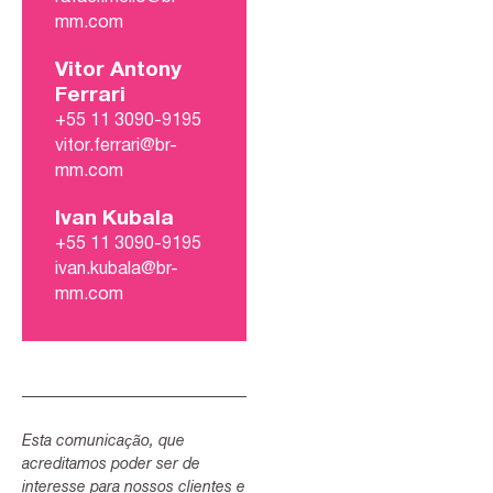
mm.com
Vitor Antony
Ferrari
+55 11 3090-9195
vitor.ferrari@br-
mm.com
Ivan Kubala
+55 11 3090-9195
ivan.kubala@br-
mm.com
Esta comunicação, que
acreditamos poder ser de
interesse para nossos clientes e