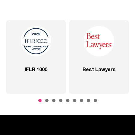
FLR 1000
Best Lawyers
2020 – Ab
S