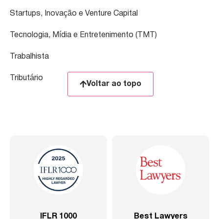
Startups, Inovação e Venture Capital
Tecnologia, Mídia e Entretenimento (TMT)
Trabalhista
Tributário
Voltar ao topo
0
Best Lawyers
2020 – Abrangente