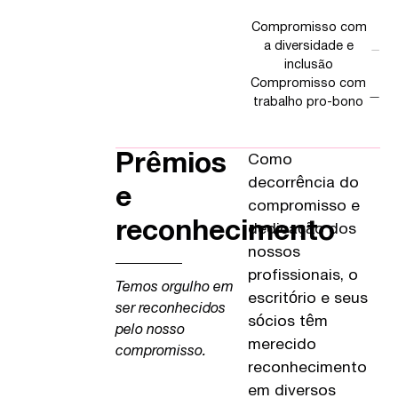
Compromisso com
a diversidade e
inclusão
Compromisso com
trabalho pro-bono
Prêmios
Como
decorrência do
e
compromisso e
reconhecimento
dedicação dos
nossos
profissionais, o
Temos orgulho em
escritório e seus
ser reconhecidos
sócios têm
pelo nosso
merecido
compromisso.
reconhecimento
em diversos