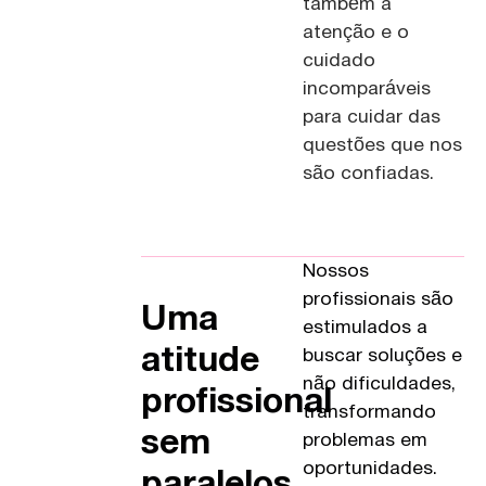
também a
atenção e o
cuidado
incomparáveis
para cuidar das
questões que nos
são confiadas.
Veja nossos
escritórios
Nossos
profissionais são
Uma
estimulados a
atitude
buscar soluções e
não dificuldades,
profissional
transformando
sem
problemas em
oportunidades.
paralelos