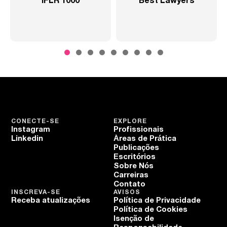
0
Best Lawyers
2020 – Abrangente
SP
CONECTE-SE
EXPLORE
Instagram
Profissionais
Linkedin
Áreas de Prática
Publicações
Escritórios
Sobre Nós
Carreiras
Contato
INSCREVA-SE
AVISOS
Receba atualizações
Política de Privacidade
Política de Cookies
Isenção de