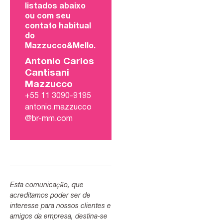
listados abaixo
ou com seu
contato habitual
do
Mazzucco&Mello.
Antonio Carlos
Cantisani
Mazzucco
+55 11 3090-9195
antonio.mazzucco
@br-mm.com
Esta comunicação, que
acreditamos poder ser de
interesse para nossos clientes e
amigos da empresa, destina-se