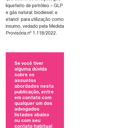
liquefeito de petróleo – GLP
e gás natural; biodiesel; e
etanol para utilização como
insumo, vedado pela Medida
Provisória nº 1.118/2022.
Se você tiver
alguma dúvida
sobre os
assuntos
abordados nesta
publicação, entre
em contato com
qualquer um dos
advogados
listados abaixo
ou com seu
contato habitual