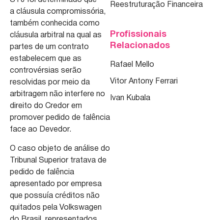
STJ foi determinado que
Reestruturação Financeira
a cláusula compromissória,
também conhecida como
Profissionais
cláusula arbitral na qual as
Relacionados
partes de um contrato
estabelecem que as
Rafael Mello
controvérsias serão
Vitor Antony Ferrari
resolvidas por meio da
arbitragem não interfere no
Ivan Kubala
direito do Credor em
promover pedido de falência
face ao Devedor.
O caso objeto de análise do
Tribunal Superior tratava de
pedido de falência
apresentado por empresa
que possuía créditos não
quitados pela Volkswagen
do Brasil, representados