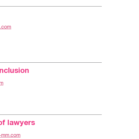
.com
Inclusion
om
of lawyers
r-mm.com