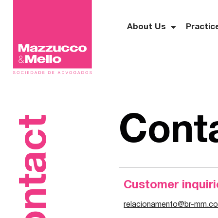
About Us
Practic
Contact
Cont
Customer inquiri
relacionamento@br-mm.c