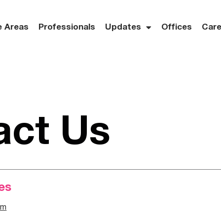
e Areas
Professionals
Updates
Offices
Care
act Us
es
om