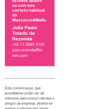
listados abaixo
ou com seu
contato habitual
do
Mazzucco&Mello.
João Paulo
Toledo de
Rezende
+55 11 3090-9195
joao.rezende@br-
mm.com
Esta comunicação, que
acreditamos poder ser de
interesse para nossos clientes e
amigos da empresa, destina-se
apenas a informações gerais.