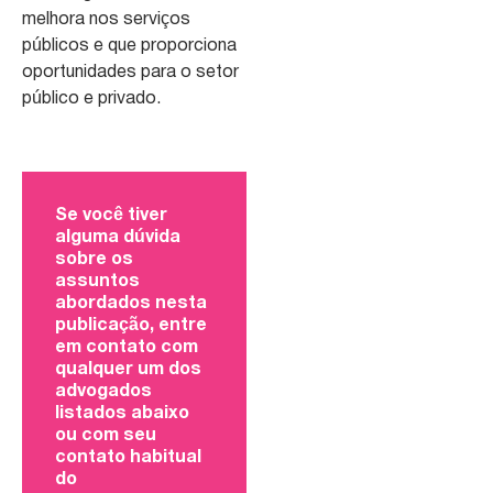
melhora nos serviços
públicos e que proporciona
oportunidades para o setor
público e privado.
Se você tiver
alguma dúvida
sobre os
assuntos
abordados nesta
publicação, entre
em contato com
qualquer um dos
advogados
listados abaixo
ou com seu
contato habitual
do