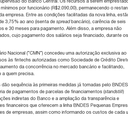
upervisão do Banco Central. Os recursos a serem emprestad
s mínimos por funcionário (R$2.090,00), permanecendo o restan
da empresa. Entre as condições facilitadas da nova linha, estã
 de 3,75% ao ano (isenta de
spread
bancário), carência de seis
os e 30 meses para pagamento. Além disso, a empresa não
dos, cujo pagamento dos salários seja financiado, durante o
rio Nacional (“CMN”) concedeu uma autorização exclusiva ao
os às fintechs autorizadas como Sociedade de Crédito Diret
umento da concorrência no mercado bancário e facilitando,
o a quem precisa.
as dão sequência às primeiras medidas já tomadas pelo BNDES
a de pagamentos de parcelas de financiamentos (
standstill
)
rações indiretas do Banco e a ampliação da transparência e
tes financeiros que oferecem a linha BNDES Pequenas Empre
rtes de empresas, assim como informando os custos de cada 