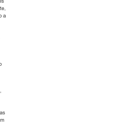
os
te,
o a
s
o
,
sas
um