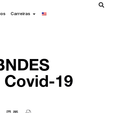
ios
Carreiras
o BNDES
 Covid-19