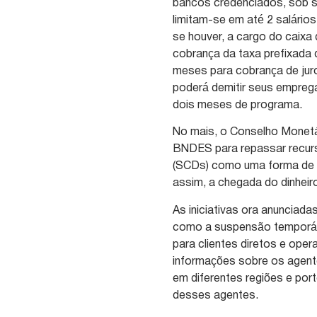
bancos credenciados, sob s
limitam-se em até 2 salário
se houver, a cargo do caixa 
cobrança da taxa prefixada
meses para cobrança de jur
poderá demitir seus emprega
dois meses de programa.
No mais, o Conselho Monetá
BNDES para repassar recurs
(SCDs) como uma forma de a
assim, a chegada do dinheir
As iniciativas ora anunciad
como a suspensão temporári
para clientes diretos e ope
informações sobre os agen
em diferentes regiões e po
desses agentes.