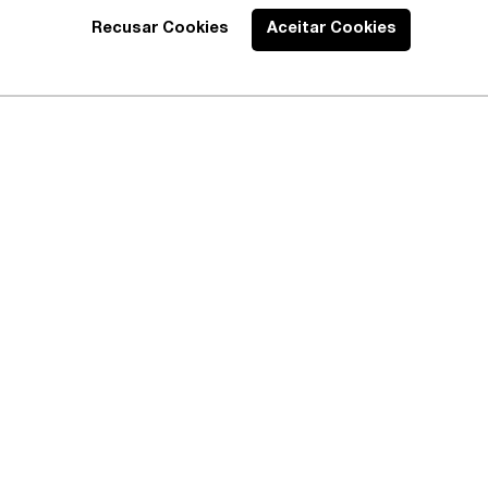
Recusar Cookies
Aceitar Cookies
Best Lawyers
2020 – Abrangente
EXPLORE
CONECTE-SE
AVISOS
Profissionais
Instagram
Política 
Áreas de Prática
Linkedin
Política 
Publicações
Isenção d
Escritórios