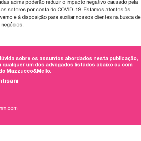
as acima poderão reduzir o impacto negativo causado pela
rsos setores por conta do COVID-19. Estamos atentos às
erno e à disposição para auxiliar nossos clientes na busca de
 negócios.
 dúvida sobre os assuntos abordados nesta publicação,
 qualquer um dos advogados listados abaixo ou com
 do Mazzucco&Mello.
ntisani
-mm.com