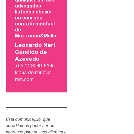
qualquer um dos
advogados
listados abaixo
ou com seu
contato habitual
do
Mazzucco&Mello.
Leonardo Neri
Candido de
Azevedo
+55 11 3090-9195
leonardo.neri@br-
mm.com
Esta comunicação, que
acreditamos poder ser de
interesse para nossos clientes e