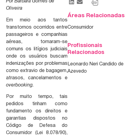
Por Barbara Gomes de
Oliveira
Áreas Relacionadas
Em meio aos tantos
transtornos ocorridos entre
Consumidor
passageiros e companhias
aéreas, tornaram-se
Profissionais
comuns os litígios judiciais
Relacionados
onde os usuários buscam
indenizações por problemas
Leonardo Neri Candido de
como extravio de bagagem,
Azevedo
atrasos, cancelamentos e
overbooking.
Por muito tempo, tais
pedidos tinham como
fundamento os direitos e
garantias dispostos no
Código de Defesa do
Consumidor (Lei 8.078/90),