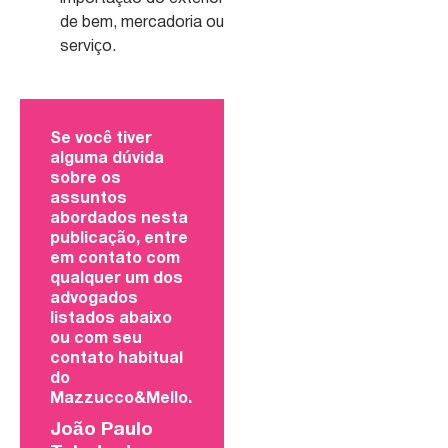
de bem, mercadoria ou
serviço.
Se você tiver
alguma dúvida
sobre os
assuntos
abordados nesta
publicação, entre
em contato com
qualquer um dos
advogados
listados abaixo
ou com seu
contato habitual
do
Mazzucco&Mello.
João Paulo