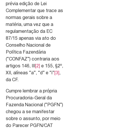
prévia edição de Lei
Complementar que trace as
normas gerais sobre a
matéria, uma vez que a
regulamentação da EC
87/15 apenas via ato do
Conselho Nacional de
Política Fazendária
(“CONFAZ”) contraria aos
artigos 146, III
[2]
e 155, §2º,
XII, alíneas “a”, “d” e “i”
[3]
,
da CF.
Cumpre lembrar a própria
Procuradoria-Geral da
Fazenda Nacional (“PGFN”)
chegou a se manifestar
sobre o assunto, por meio
do Parecer PGFN/CAT