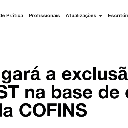
de Prática
Profissionais
Atualizações
Escritór
lgará a exclus
T na base de 
 da COFINS