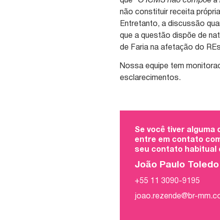
que
“O ICMS não compõe a b
não constituir receita próp
Entretanto, a discussão qu
que a questão dispõe de nat
de Faria na afetação do RE
Nossa equipe tem monitorad
esclarecimentos.
Se você tiver alguma
entre em contato com
seu contato habitual
João Paulo Toled
+55 11 3090-9195
joao.rezende@br-mm.