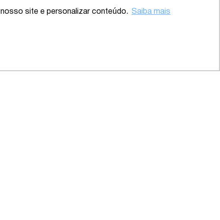
nosso site e personalizar conteúdo.
Saiba mais
 – SP
2020 – Abrangente – Setor
Saúde