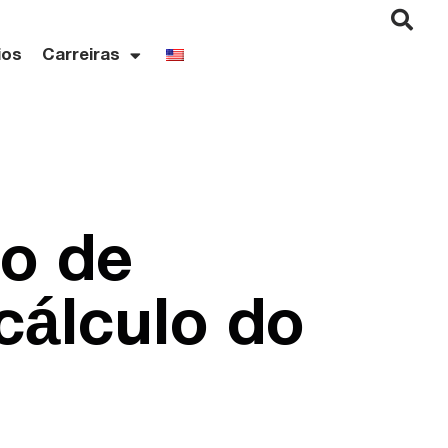
ios
Carreiras
ão de
cálculo do