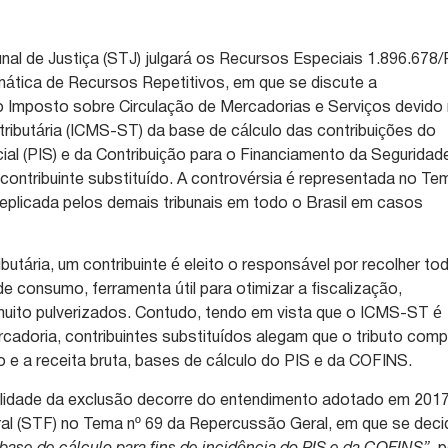
unal de Justiça (STJ) julgará os Recursos Especiais 1.896.678
mática de Recursos Repetitivos, em que se discute a
o Imposto sobre Circulação de Mercadorias e Serviços devido
 tributária (ICMS-ST) da base de cálculo das contribuições do
al (PIS) e da Contribuição para o Financiamento da Seguridad
 contribuinte substituído. A controvérsia é representada no Te
 replicada pelos demais tribunais em todo o Brasil em casos
ibutária, um contribuinte é eleito o responsável por recolher to
e consumo, ferramenta útil para otimizar a fiscalização,
uito pulverizados. Contudo, tendo em vista que o ICMS-ST é
ercadoria, contribuintes substituídos alegam que o tributo com
 e a receita bruta, bases de cálculo do PIS e da COFINS.
ilidade da exclusão decorre do entendimento adotado em 201
al (STF) no Tema nº 69 da Repercussão Geral, em que se deci