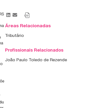
/RS
Áreas Relacionadas
 na
Tributário
e
ma
Profissionais Relacionados
João Paulo Toledo de Rezende
do
põe
7
diu