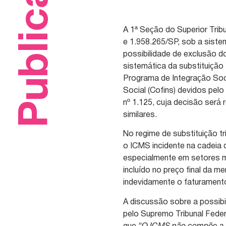
Publicações
A 1ª Seção do Superior Trib
e 1.958.265/SP, sob a siste
possibilidade de exclusão d
sistemática da substituição
Programa de Integração Soci
Social (Cofins) devidos pelo
nº 1.125, cuja decisão será
similares.
No regime de substituição tr
o ICMS incidente na cadeia d
especialmente em setores m
incluído no preço final da m
indevidamente o faturamento
A discussão sobre a possib
pelo Supremo Tribunal Feder