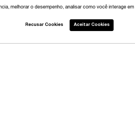
ência, melhorar o desempenho, analisar como você interage em 
Recusar Cookies
Aceitar Cookies
Best Lawyers
2020 – Abrangente