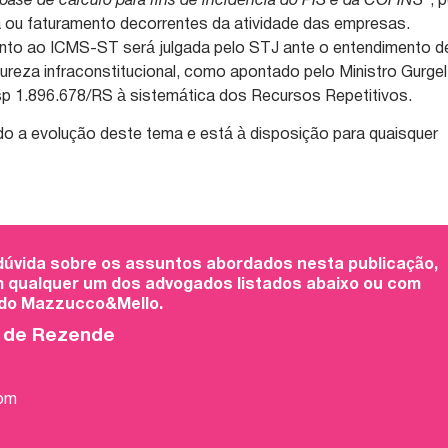
ase de cálculo para fins de incidência do PIS e da COFINS”
, 
ria ou faturamento decorrentes da atividade das empresas.
anto ao ICMS-ST será julgada pelo STJ ante o entendimento d
ureza infraconstitucional, como apontado pelo Ministro Gurgel
sp 1.896.678/RS à sistemática dos Recursos Repetitivos.
o a evolução deste tema e está à disposição para quaisquer
 dúvida sobre os assuntos abordados nesta publicação,
 qualquer um dos advogados listados abaixo ou com
 do Mazzucco&Mello.
o de Rezende
com