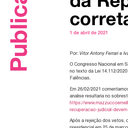
Publicações
da Rep
corre
1 de abril de 2021
Por:
Vitor Antony Ferrari e I
O Congresso Nacional em Se
no texto da Lei 14.112/2020
Falências.
Em 26/02/2021 comentamos q
analise resultaria no sobre
https://www.mazzuccoemello
recuperacao-judicial-deve
Após a rejeição dos vetos, 
presidencial em 25 de março