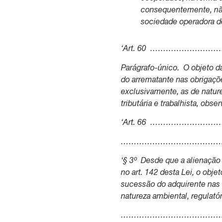
consequentemente, não 
sociedade operadora de
‘Art. 60 ……………
Parágrafo-único. O objeto d
do arrematante nas obrigaçõ
exclusivamente, as de naturez
tributária e trabalhista, obse
‘Art. 66 ……………
………………………………
‘§ 3º Desde que a alienação 
no art. 142 desta Lei, o obje
sucessão do adquirente nas 
natureza ambiental, regulatóri
…………………………………