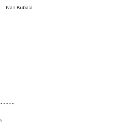
Ivan Kubala
…………
us