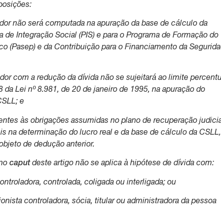
posições:
vedor não será computada na apuração da base de cálculo da
a de Integração Social (PIS) e para o Programa de Formação do
ico (Pasep) e da Contribuição para o Financiamento da Segurid
edor com a redução da dívida não se sujeitará ao limite percent
58 da Lei nº 8.981, de 20 de janeiro de 1995, na apuração do
CSLL; e
dentes às obrigações assumidas no plano de recuperação judici
is na determinação do lucro real e da base de cálculo da CSLL
bjeto de dedução anterior.
 no
caput
deste artigo não se aplica à hipótese de dívida com:
controladora, controlada, coligada ou interligada; ou
cionista controladora, sócia, titular ou administradora da pessoa