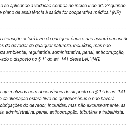
se aplicando a vedação contida no inciso II do art. 2º quando
 plano de assistência à saúde for cooperativa médica.’ (NR)
……………………………………………………………………………………
a alienação estará livre de qualquer ônus e não haverá sucessã
es do devedor de qualquer natureza, incluídas, mas não
a ambiental, regulatória, administrativa, penal, anticorrupção,
rvado o disposto no § 1º do art. 141 desta Lei.’ (NR)
……………………………………………………………………………………
……………………………………………………………………………
seja realizada com observância do disposto no § 1º do art. 141
to da alienação estará livre de qualquer ônus e não haverá
obrigações do devedor, incluídas, mas não exclusivamente, as
a, administrativa, penal, anticorrupção, tributária e trabalhista.
………………………………………………………………………….