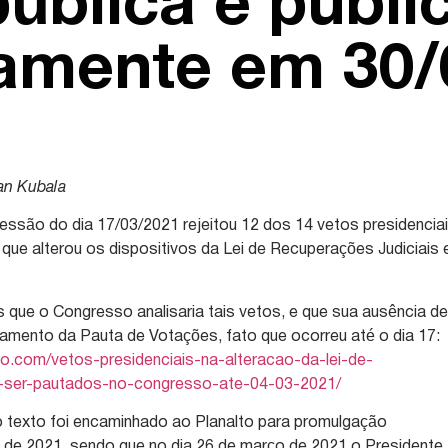
ública e publi
tamente em 30/
van Kubala
ssão do dia 17/03/2021 rejeitou 12 dos 14 vetos presidencia
 que alterou os dispositivos da Lei de Recuperações Judiciais 
ue o Congresso analisaria tais vetos, e que sua ausência d
stamento da Pauta de Votações, fato que ocorreu até o dia 17:
.com/vetos-presidenciais-na-alteracao-da-lei-de-
m-ser-pautados-no-congresso-ate-04-03-2021/
o texto foi encaminhado ao Planalto para promulgação
 de 2021, sendo que no dia 26 de março de 2021 o Presidente