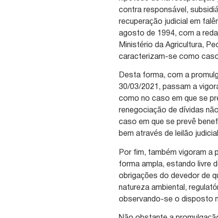
contra responsável, subsidi
recuperação judicial em falên
agosto de 1994, com a redaç
Ministério da Agricultura, P
caracterizam-se como caso f
Desta forma, com a promul
30/03/2021, passam a vigora
como no caso em que se pre
renegociação de dívidas não
caso em que se prevê benefí
bem através de leilão judicial
Por fim, também vigoram a p
forma ampla, estando livre
obrigações do devedor de qu
natureza ambiental, regulatóri
observando-se o disposto nos
Não obstante a promulgação