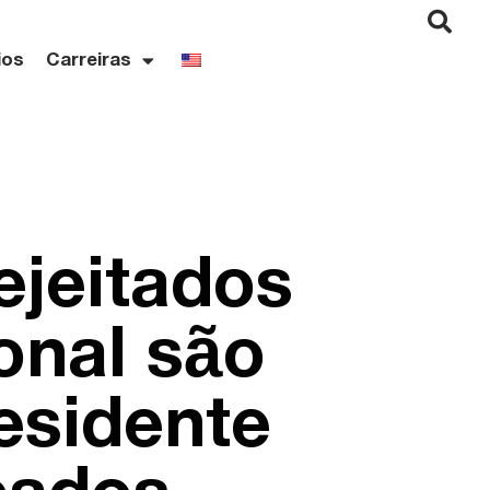
ios
Carreiras
ejeitados
onal são
esidente