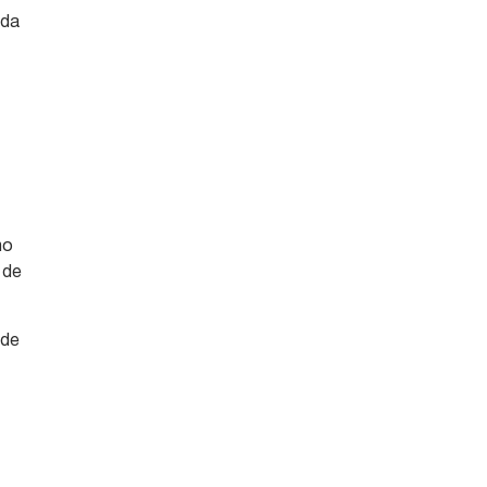
 da
no
 de
 de