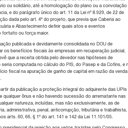
ário ou solidário, até a homologação do plano ou a convolação
cia, e do parágrafo único do art. 11 da Lei nº 8.929, de 22 de
ão dada pelo art. 4º do projeto, que previa que Caberia ao
ecuária e Abastecimento definir quais atos e eventos
ortuito ou força maior.
gação publicada e devidamente consolidada no DOU de
r os benefícios fiscais às empresas em recuperação judicial,
vê que a receita obtida pelo devedor nas hipóteses de
 seria computada no cálculo do PIS, do Pasep e da Cofins, e 
cio fiscal na apuração de ganho de capital em razão da venda
.
artir da publicação a proteção integral do adquirente das UPIs
 de qualquer ônus e não havendo sucessão do arrematante nas
alquer natureza, incluídas, mas não exclusivamente, as de
a, administrativa, penal, anticorrupção, tributária e trabalhista,
 arts. 60, 66, § 1º do art. 141 e 142 da Lei 11.101/05.
 presidencial da rejeição aos vetos trazidas pelo Congresso