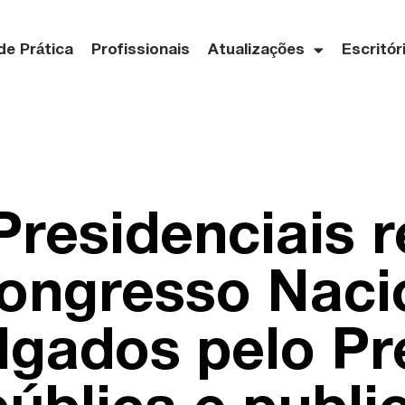
de Prática
Profissionais
Atualizações
Escritór
Presidenciais r
ongresso Naci
gados pelo Pr