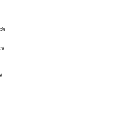
ade
ual
al
,