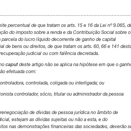
…………………………………………………………………………………….
imite percentual de que tratam os arts. 15 e 16 da Lei nº 9.065, d
ação do imposto sobre a renda e da Contribuição Social sobre o
 parcela do lucro líquido decorrente de ganho de capital
ial de bens ou direitos, de que tratam os arts. 60, 66 e 141 dest
 recuperação judicial ou com falência decretada.
 no
caput
deste artigo não se aplica na hipótese em que o ganh
ação efetuada com:
controladora, controlada, coligada ou interligada; ou
cionista controlador, sócio, titular ou administrador da pessoa
 renegociação de dívidas de pessoa jurídica no âmbito de
cial, estejam as dívidas sujeitas ou não a esta, e do
tos nas demonstrações financeiras das sociedades, deverão s