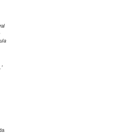
ral
o
ula
e
’
da