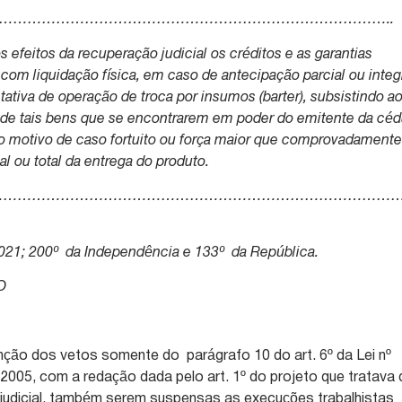
…………………………………………………………………………………..
os efeitos da recuperação judicial os créditos e as garantias
om liquidação física, em caso de antecipação parcial ou integ
ntativa de operação de troca por insumos (barter), subsistindo a
ão de tais bens que se encontrarem em poder do emitente da céd
lvo motivo de caso fortuito ou força maior que comprovadament
l ou total da entrega do produto.
……………………………………………………………………………
2021; 200º da Independência e 133º da República.
O
ção dos vetos somente do parágrafo 10 do art. 6º da Lei nº
 2005, com a redação dada pelo art. 1º do projeto que tratava 
 judicial, também serem suspensas as execuções trabalhistas