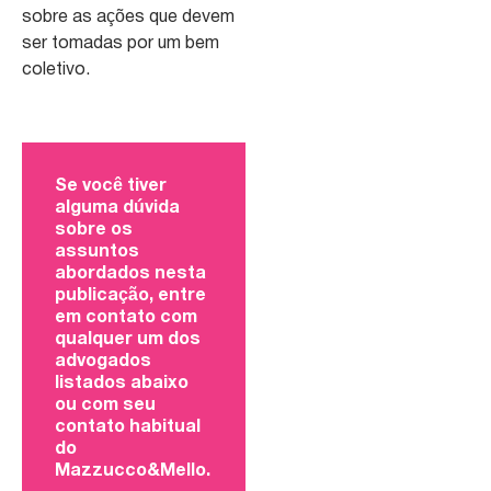
sobre as ações que devem
ser tomadas por um bem
coletivo.
Se você tiver
alguma dúvida
sobre os
assuntos
abordados nesta
publicação, entre
em contato com
qualquer um dos
advogados
listados abaixo
ou com seu
contato habitual
do
Mazzucco&Mello.