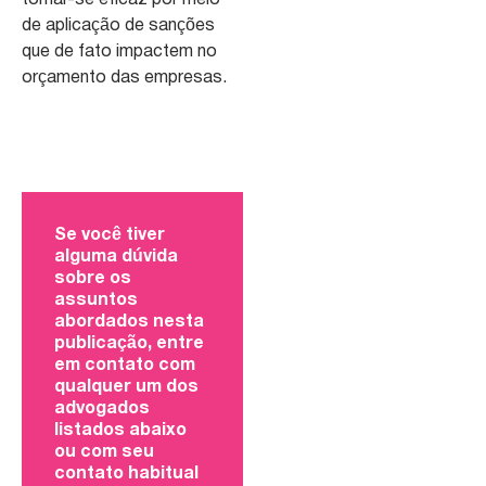
de aplicação de sanções
que de fato impactem no
orçamento das empresas.
Se você tiver
alguma dúvida
sobre os
assuntos
abordados nesta
publicação, entre
em contato com
qualquer um dos
advogados
listados abaixo
ou com seu
contato habitual