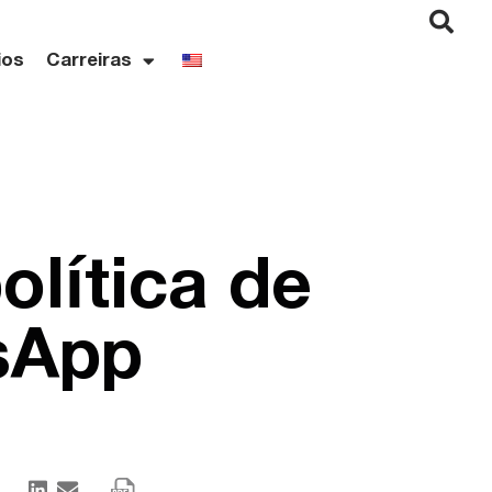
ios
Carreiras
olítica de
sApp