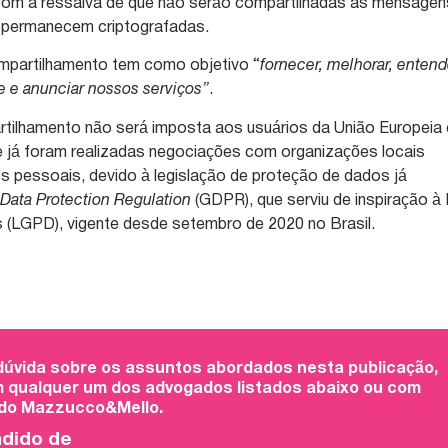
com a ressalva de que não serão compartilhadas as mensagen
 permanecem criptografadas.
mpartilhamento tem como objetivo “
fornecer, melhorar, entend
te e anunciar nossos serviços”
.
rtilhamento não será imposta aos usuários da União Europeia 
e já foram realizadas negociações com organizações locais
s pessoais, devido à legislação de proteção de dados já
 Data Protection Regulation
(GDPR), que serviu de inspiração à 
 (LGPD), vigente desde setembro de 2020 no Brasil.
 dúvida sobre os assuntos abordados nesta publicação,
 qualquer um dos advogados listados abaixo ou com
 do Mazzucco&Mello.
ndido de