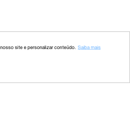
Voltar ao topo
nosso site e personalizar conteúdo.
Saiba mais
te – SP
2020 – Abrangente – Setor
Saúde