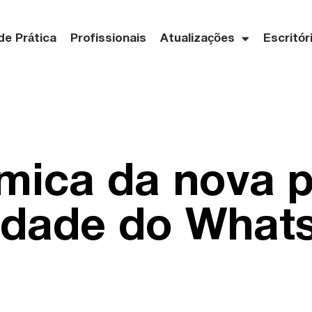
de Prática
Profissionais
Atualizações
Escritór
mica da nova p
cidade do What