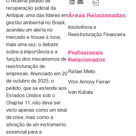
O recente pedido de
recuperação judicial da
Áreas Relacionadas
Ambipar, uma das líderes em
gestão ambiental no Brasil,
Insolvência e
acendeu um alerta no
Reestruturação Financeira
mercado e trouxe à tona,
mais uma vez, o debate
sobre a importância e a
Profissionais
função dos mecanismos de
Relacionados
reestruturação de
Rafael Mello
empresas. Anunciado em 20
de outubro de 2025, o
Vitor Antony Ferrari
pedido, que se estende aos
Ivan Kubala
Estados Unidos sob o
Chapter 11, não deve ser
visto apenas como um sinal
de crise, mas como a
ativação de um instrumento
essencial para a