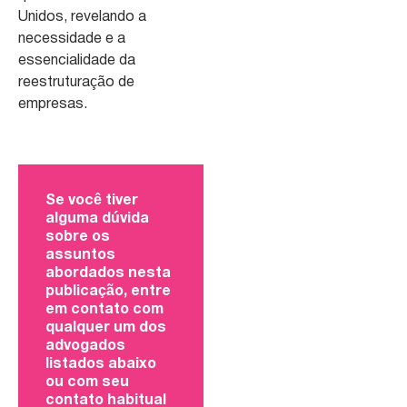
Unidos, revelando a
necessidade e a
essencialidade da
reestruturação de
empresas.
Se você tiver
alguma dúvida
sobre os
assuntos
abordados nesta
publicação, entre
em contato com
qualquer um dos
advogados
listados abaixo
ou com seu
contato habitual