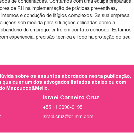
r riscos de condenações. Contamos com uma equipe preparada
etores de RH na implementação de práticas preventivas,
 internos e condução de litígios complexos. Se sua empresa
 soluções sob medida para situações delicadas como a
 o abandono de emprego, entre em contato conosco. Estamos
om experiência, precisão técnica e foco na proteção do seu
 dúvida sobre os assuntos abordados nesta publicação,
 qualquer um dos advogados listados abaixo ou com
 do Mazzucco&Mello.
Israel Carneiro Cruz
+55 11 3090-9195
m
israel.cruz@br-mm.com