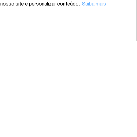
nosso site e personalizar conteúdo.
Saiba mais
 – SP
2020 – Abrangente – Setor
Saúde
INSCREVA-SE
de Privacidade
Receba atualizações
de Cookies