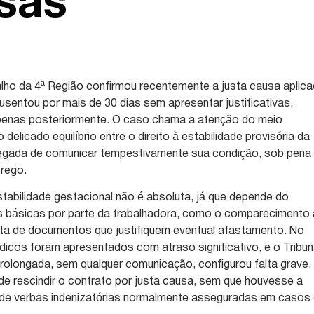
sas
alho da 4ª Região confirmou recentemente a justa causa aplic
usentou por mais de 30 dias sem apresentar justificativas,
penas posteriormente. O caso chama a atenção do meio
delicado equilíbrio entre o direito à estabilidade provisória da
egada de comunicar tempestivamente sua condição, sob pena
rego.
stabilidade gestacional não é absoluta, já que depende do
 básicas por parte da trabalhadora, como o comparecimento
ata de documentos que justifiquem eventual afastamento. No
cos foram apresentados com atraso significativo, e o Tribun
rolongada, sem qualquer comunicação, configurou falta grave.
e rescindir o contrato por justa causa, sem que houvesse a
de verbas indenizatórias normalmente asseguradas em casos