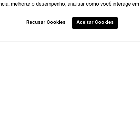
ência, melhorar o desempenho, analisar como você interage em 
Recusar Cookies
Aceitar Cookies
Best Lawyers
2020 – Abrangente
EXPLORE
CONECTE-SE
AVISOS
Profissionais
Instagram
Política 
Áreas de Prática
Linkedin
Política 