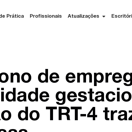
de Prática
Profissionais
Atualizações
Escritór
ono de empreg
lidade gestacio
o do TRT-4 traz