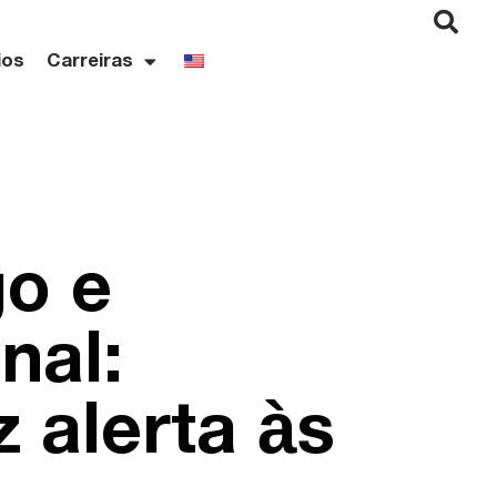
ios
Carreiras
o e
nal:
 alerta às