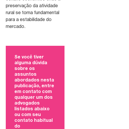
preservação da atividade
rural se torna fundamental
para a estabilidade do
mercado.
Se você tiver
alguma dúvida
sobre os
assuntos
abordados nesta
publicação, entre
em contato com
qualquer um dos
advogados
listados abaixo
ou com seu
contato habitual
do