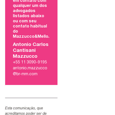
em contato com
qualquer um dos
advogados
listados abaixo
ou com seu
contato habitual
do
Mazzucco&Mello.
Antonio Carlos
Cantisani
Mazzucco
+55 11 3090-9195
antonio.mazzucco
@br-mm.com
Esta comunicação, que
acreditamos poder ser de