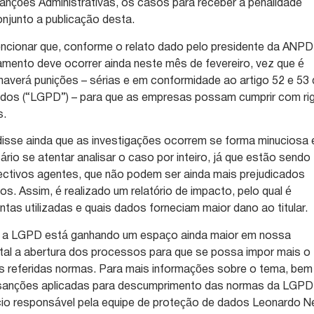
anções Administrativas, os casos para receber a penalidade
njunto a publicação desta.
ncionar que, conforme o relato dado pelo presidente da ANPD
lamento deve ocorrer ainda neste mês de fevereiro, vez que é
averá punições – sérias e em conformidade ao artigo 52 e 53
ados (“LGPD”) – para que as empresas possam cumprir com ri
s.
disse ainda que as investigações ocorrem se forma minuciosa 
rio se atentar analisar o caso por inteiro, já que estão sendo
ectivos agentes, que não podem ser ainda mais prejudicados
. Assim, é realizado um relatório de impacto, pelo qual é
entas utilizadas e quais dados forneciam maior dano ao titular.
ue a LGPD está ganhando um espaço ainda maior em nossa
al a abertura dos processos para que se possa impor mais o
s referidas normas. Para mais informações sobre o tema, bem
 sanções aplicadas para descumprimento das normas da LGPD
io responsável pela equipe de proteção de dados Leonardo Ne