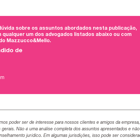
 dúvida sobre os assuntos abordados nesta publicação,
 qualquer um dos advogados listados abaixo ou com
 do Mazzucco&Mello.
ndido de
om
mos poder ser de interesse para nossos clientes e amigos da empresa
s gerais. Não é uma análise completa dos assuntos apresentados e não
selhamento jurídico. Em algumas jurisdições, isso pode ser consider