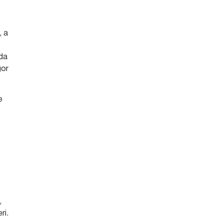
, a
 da
gor
e
,
ri.