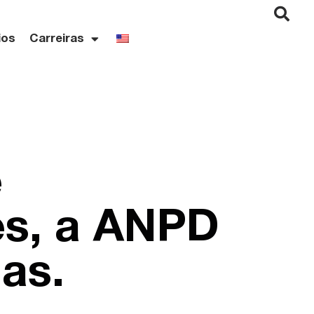
ios
Carreiras
e
es, a ANPD
as.