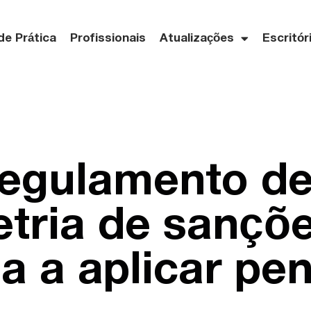
de Prática
Profissionais
Atualizações
Escritór
regulamento d
tria de sançõ
 a aplicar pen