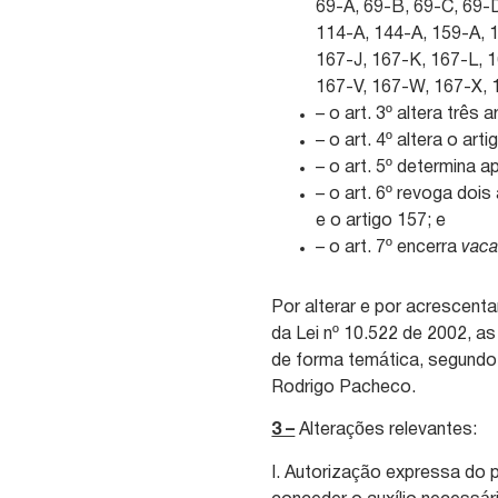
69-A, 69-B, 69-C, 69-D
114-A, 144-A, 159-A, 
167-J, 167-K, 167-L, 
167-V, 167-W, 167-X, 
– o art. 3º altera três
– o art. 4º altera o art
– o art. 5º determina 
– o art. 6º revoga dois
e o artigo 157; e
– o art. 7º encerra
vaca
Por alterar e por acrescent
da Lei nº 10.522 de 2002, a
de forma temática, segundo
Rodrigo Pacheco.
3 –
Alterações relevantes:
I. Autorização expressa do pr