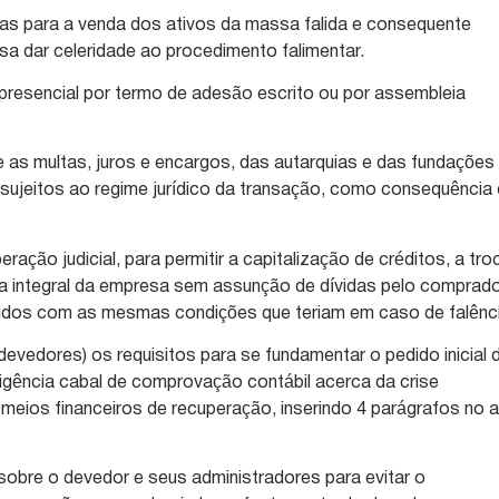
ias para a venda dos ativos da massa falida e consequente
isa dar celeridade ao procedimento falimentar.
C presencial por termo de adesão escrito ou por assembleia
sive as multas, juros e encargos, das autarquias e das fundações
s sujeitos ao regime jurídico da transação, como consequência
ração judicial, para permitir a capitalização de créditos, a tro
a integral da empresa sem assunção de dívidas pelo comprado
idos com as mesmas condições que teriam em caso de falênci
 devedores) os requisitos para se fundamentar o pedido inicial 
xigência cabal de comprovação contábil acerca da crise
meios financeiros de recuperação, inserindo 4 parágrafos no a
a sobre o devedor e seus administradores para evitar o