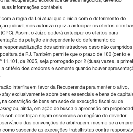
rio na recuperação econômica de seus negócios, devendo
m suas informações contábeis
d
com a regra da Lei atual que o inicia com o deferimento do
o judicial, mas autoriza o juiz a antecipar os efeitos com ba
 (CPC). Assim, o Juízo poderá antecipar os efeitos para
entação da petição e independente do deferimento do
e responsabilização dos administradores caso não cumpridos
ropositura da RJ. Também permite que o prazo de 180 (cento e
 nº 11.101, de 2005, seja prorrogado por 2 (duas) vezes, a prime
nda a critério dos credores e somente quando houver apresenta
.
peração interfira em favor da Recuperanda para manter o ativo,
o
stay
exclusivamente sobre bens essenciais e bens de capitais
l, na constrição de bens em sede de execução fiscal ou de
easing
ou, ainda, em ação de busca e apreensão em proprieda
ens sob constrição sejam essenciais ao negócio do devedor
observância das convenções de arbitragem, mesmo se a empr
m como suspende as execuções trabalhistas contra responsáv