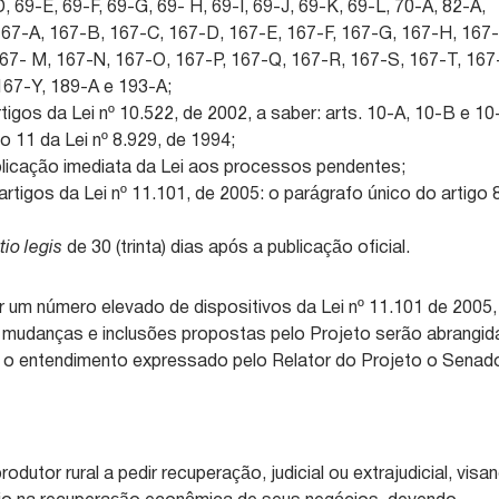
, 69-E, 69-F, 69-G, 69- H, 69-I, 69-J, 69-K, 69-L, 70-A, 82-A,
167-A, 167-B, 167-C, 167-D, 167-E, 167-F, 167-G, 167-H, 167-
167- M, 167-N, 167-O, 167-P, 167-Q, 167-R, 167-S, 167-T, 167
167-Y, 189-A e 193-A;
 artigos da Lei nº 10.522, de 2002, a saber: arts. 10-A, 10-B e 10
igo 11 da Lei nº 8.929, de 1994;
aplicação imediata da Lei aos processos pendentes;
 artigos da Lei nº 11.101, de 2005: o parágrafo único do artigo 
tio legis
de 30 (trinta) dias após a publicação oficial.
ar um número elevado de dispositivos da Lei nº 11.101 de 2005,
s mudanças e inclusões propostas pelo Projeto serão abrangid
 o entendimento expressado pelo Relator do Projeto o Senad
odutor rural a pedir recuperação, judicial ou extrajudicial, visa