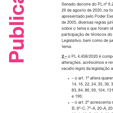
Publicações
Senado decorre do PL nº 6.
26 de agosto de 2020, na fo
apresentado pelo Poder Execu
de 2005, diversas regras jur
sobre o tema e que foram o
participação de técnicos do
Legislativo, bem como de ju
tema.
2 –
o PL 4.458/2020 é compo
alterações, acréscimos e re
vacatio legis
) da legislação
– o art. 1º altera quare
14, 16, 22, 24, 35, 36, 3
83, 84, 86, 99, 104, 13
e 196;
– o art. 2º acrescenta 
B, 6º-C, 7º-A, 20-A, 2