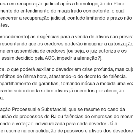
resa em recuperação judicial após a homologação do Plano
amente do entendimento do magistrado competente, o qual
ncerrar a recuperação judicial, contudo limitando a prazo não
ntes.
 procedimento) as exigências para a venda de ativos não previs
crescentando que os credores poderão impugnar a autorizaçã
ema em assembleia de credores [ou seja, o juiz autoriza e os
 assim decidido pela AGC, impedir a alienação?].
nce
, o que poderá auxiliar o devedor em crise profunda, mas cuj
créditos de última hora, afastando-o do decreto de falência.
mpartilhamento de garantias, tornando inócua a medida uma ve
arantia subordinada sobre ativos já onerados por alienação
a.
dação Processual e Substancial, que se resume no caso da
 união de processos de RJ ou falências de empresas do mes
ndo a votação individualizada para cada devedor. Já a
 se resume na consolidação de passivos e ativos dos devedor