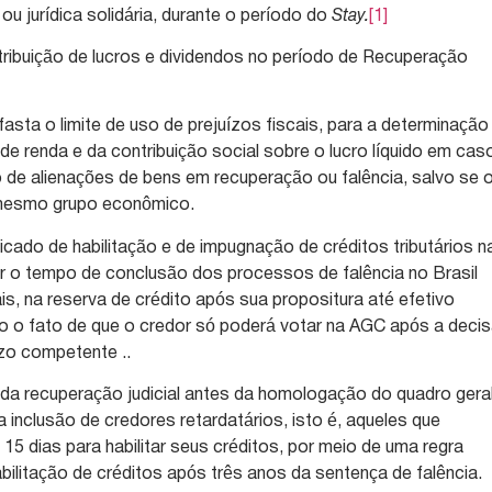
 ou jurídica solidária, durante o período do
Stay.
[1]
tribuição de lucros e dividendos no período de Recuperação
e afasta o limite de uso de prejuízos fiscais, para a determinação
de renda e da contribuição social sobre o lucro líquido em cas
o de alienações de bens em recuperação ou falência, salvo se 
 mesmo grupo econômico.
ficado de habilitação e de impugnação de créditos tributários n
zir o tempo de conclusão dos processos de falência no Brasil
s, na reserva de crédito após sua propositura até efetivo
o o fato de que o credor só poderá votar na AGC após a deci
ízo competente ..
 da recuperação judicial antes da homologação do quadro gera
 inclusão de credores retardatários, isto é, aqueles que
 15 dias para habilitar seus créditos, por meio de uma regra
bilitação de créditos após três anos da sentença de falência.