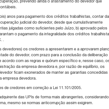
cuperação, prevendo ainda o afastamento do devedor que
ontábeis.
dois) anos para pagamento dos créditos trabalhistas, contar d
cuperação judicial do devedor, desde que cumulativamente
tias julgadas como suficientes pelo Juízo, b) aprovado pelos
rantam o pagamento da integralidade dos créditos trabalhist
. .
os devedores) os credores a apresentarem e a aprovarem plan
ntade do devedor, com prazo para a conclusão da deliberação
 acordo com as regras e quórum específico e, nesse caso, o
stração da empresa devedora e, por razão de equilíbrio, os
 devedor ficam exonerados de manter as garantias concedidas
da empresa devedora.
es de credores em correção a Lei 11.101/2005.
 adquirente das UPIs de forma mais abrangentes, considerando
guma, mesmo se normas anticorrupção assim exigirem.