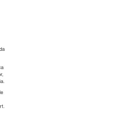
 da
ca
r,
a.
de
rt.