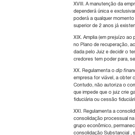
XVIII. A manutenção da emp
dependerá única e exclusiv
poderá a qualquer momento e
superior de 2 anos já existe
XIX. Amplia (em prejuízo ao
no Plano de recuperação, a
dada pelo Juiz e decidir o t
credores tem poder para, se
XX. Regulamenta o
dip fina
empresa for viável, a obter 
Contudo, não autoriza o co
que impede que o juiz crie g
fiduciária ou cessão fiduciári
XXI. Regulamenta a consoli
consolidação processual na
grupo econômico, permanece
consolidação Substancial ,