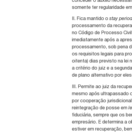
conceder o auxílio necessá
somente ter regularidade e
II. Fica mantido o
stay perio
processamento da recuperaçã
no Código de Processo Civil
imediatamente após a apres
processamento, sob pena d
os requisitos legais para p
oitenta) dias previsto na lei
a critério do juiz e a segu
de plano alternativo por eles
III. Permite ao juiz da recu
mesmo após ultrapassado 
por cooperação jurisdiciona
reintegração de posse em
l
fiduciária, sempre que os b
empresário. E determina a 
estiver em recuperação, be