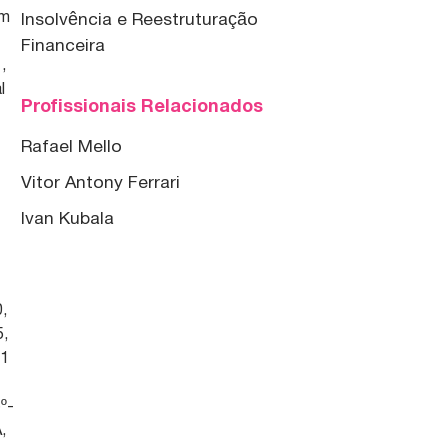
em
Insolvência e Reestruturação
Financeira
,
l
Profissionais Relacionados
Rafael Mello
Vitor Antony Ferrari
Ivan Kubala
0,
5,
91
6º-
,