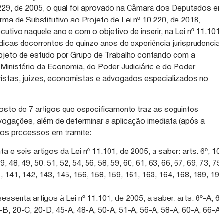
229, de 2005, o qual foi aprovado na Câmara dos Deputados 
rma de Substitutivo ao Projeto de Lei nº 10.220, de 2018,
tivo naquele ano e com o objetivo de inserir, na Lei nº 11.101
ídicas decorrentes de quinze anos de experiência jurisprudencia
bjeto de estudo por Grupo de Trabalho contando com a
 Ministério da Economia, do Poder Judiciário e do Poder
ristas, juízes, economistas e advogados especializados no
sto de 7 artigos que especificamente traz as seguintes
vogações, além de determinar a aplicação imediata (após a
 aos processos em tramite:
nta e seis artigos da Lei nº 11.101, de 2005, a saber: arts. 6º, 1
9, 48, 49, 50, 51, 52, 54, 56, 58, 59, 60, 61, 63, 66, 67, 69, 73, 7
1, 141, 142, 143, 145, 156, 158, 159, 161, 163, 164, 168, 189, 1
sessenta artigos à Lei nº 11.101, de 2005, a saber: arts. 6º-A, 
0-B, 20-C, 20-D, 45-A, 48-A, 50-A, 51-A, 56-A, 58-A, 60-A, 66-A