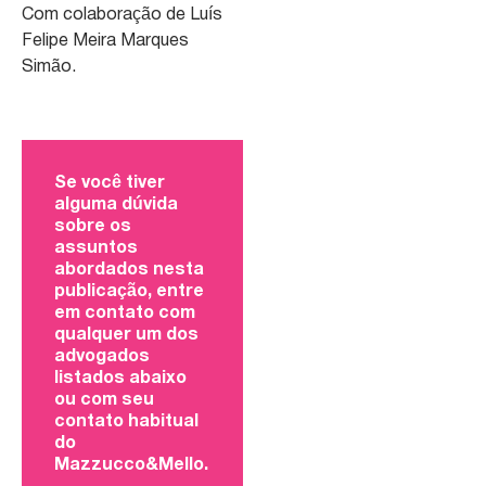
Com colaboração de Luís
Felipe Meira Marques
Simão.
Se você tiver
alguma dúvida
sobre os
assuntos
abordados nesta
publicação, entre
em contato com
qualquer um dos
advogados
listados abaixo
ou com seu
contato habitual
do
Mazzucco&Mello.