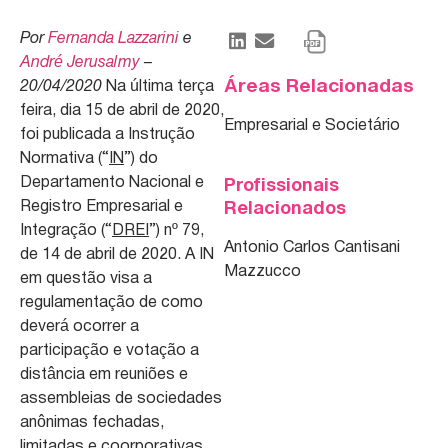
Por
Fernanda Lazzarini
e
André Jerusalmy
–
Áreas Relacionadas
20/04/2020
Na última terça
feira, dia 15 de abril de 2020,
Empresarial e Societário
foi publicada a Instrução
Normativa (“
IN
”) do
Departamento Nacional e
Profissionais
Registro Empresarial e
Relacionados
Integração (“
DREI
”) nº 79,
Antonio Carlos Cantisani
de 14 de abril de 2020. A IN
Mazzucco
em questão visa a
regulamentação de como
deverá ocorrer a
participação e votação a
distância em reuniões e
assembleias de sociedades
anônimas fechadas,
limitadas e coorporativas,