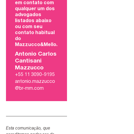
em contato com
qualquer um dos
advogados
listados abaixo
ou com seu
contato habitual
do
Mazzucco&Mello.
Antonio Carlos
Cantisani
Mazzucco
+55 11 3090-9195
antonio.mazzucco
@br-mm.com
Esta comunicação, que