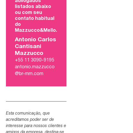
advogados
listados abaixo
ou com seu
contato habitual
do
Mazzucco&Mello.
Antonio Carlos
Cantisani
Mazzucco
+55 11 3090-9195
antonio.mazzucco
@br-mm.com
Esta comunicação, que
acreditamos poder ser de
interesse para nossos clientes e
amigos da empresa, destina-se