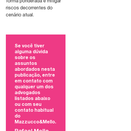
forma ponderada e mitigar
riscos decorrentes do
cenário atual.
Se você tiver
alguma dúvida
sobre os
assuntos
abordados nesta
publicação, entre
em contato com
qualquer um dos
advogados
listados abaixo
ou com seu
contato habitual
do
Mazzucco&Mello.