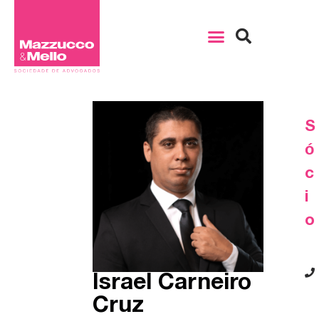
S
ó
c
i
o
Israel Carneiro
Cruz