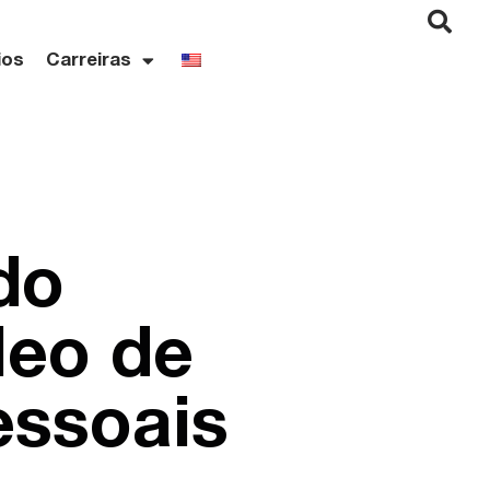
ios
Carreiras
do
leo de
essoais