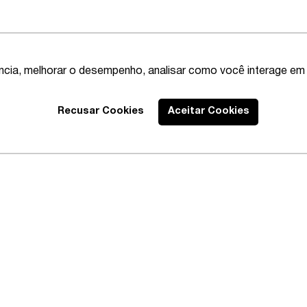
ência, melhorar o desempenho, analisar como você interage em 
Recusar Cookies
Aceitar Cookies
Best Lawyers
2020 – Abrangente