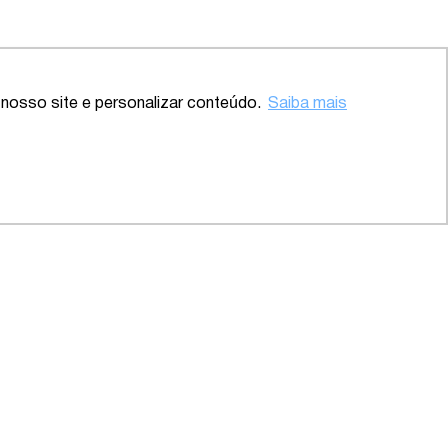
Voltar ao topo
nosso site e personalizar conteúdo.
Saiba mais
 – SP
2020 – Abrangente – Setor
Saúde