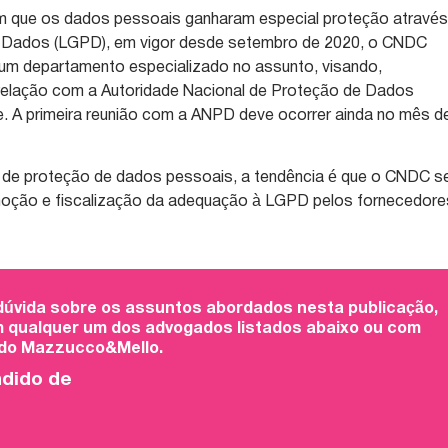
 em que os dados pessoais ganharam especial proteção atravé
e Dados (LGPD), em vigor desde setembro de 2020, o CNDC
 um departamento especializado no assunto, visando,
 relação com a Autoridade Nacional de Proteção de Dados
. A primeira reunião com a ANPD deve ocorrer ainda no mês d
 de proteção de dados pessoais, a tendência é que o CNDC s
oção e fiscalização da adequação à LGPD pelos fornecedore
 dúvida sobre os assuntos abordados nesta publicação,
 qualquer um dos advogados listados abaixo ou com
 do Mazzucco&Mello.
ndido de