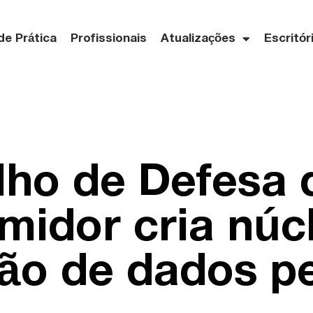
de Prática
Profissionais
Atualizações
Escritór
ho de Defesa 
idor cria núc
ão de dados p