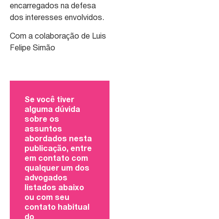
encarregados na defesa
dos interesses envolvidos.
Com a colaboração de Luis
Felipe Simão
Se você tiver
alguma dúvida
sobre os
assuntos
abordados nesta
publicação, entre
em contato com
qualquer um dos
advogados
listados abaixo
ou com seu
contato habitual
do