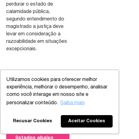
perdurar o estado de
calamidade pública,
segundo entendimento do
magistrado a justiça deve
levar em consideração a
razoabilidade em situações
excepcionais.
Utilizamos cookies para oferecer melhor
Se você tiver
experiência, melhorar o desempenho, analisar
alguma dúvida
sobre os
como você interage em nosso site e
assuntos
personalizar conteúdo.
Saiba mais
abordados nesta
publicação, entre
Voltar ao topo
em contato com
Recusar Cookies
Aceitar Cookies
qualquer um dos
advogados
listados abaixo