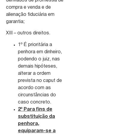
derivados de promessa de
compra e venda e de
alienação fiduciária em
garantia;
XIII – outros direitos.
1º É prioritária a
penhora em dinheiro,
podendo o juiz, nas
demais hipóteses,
alterar a ordem
prevista no caput de
acordo com as
circunstâncias do
caso concreto.
2º Para fins de
substituição da
penhora,
equiparam-se a