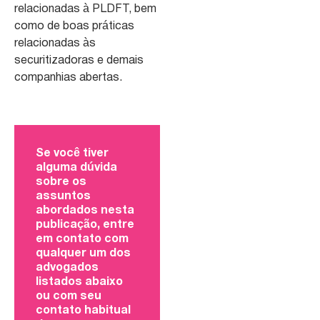
relacionadas à PLDFT, bem
como de boas práticas
relacionadas às
securitizadoras e demais
companhias abertas.
Se você tiver
alguma dúvida
sobre os
assuntos
abordados nesta
publicação, entre
em contato com
qualquer um dos
advogados
listados abaixo
ou com seu
contato habitual