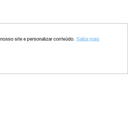
Voltar ao topo
nosso site e personalizar conteúdo.
Saiba mais
 – SP
2020 – Abrangente – Setor
Saúde