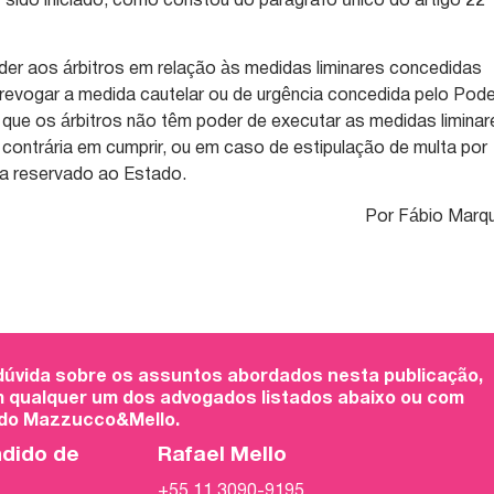
er sido iniciado, como constou do parágrafo único do artigo 22 
er aos árbitros em relação às medidas liminares concedidas
u revogar a medida cautelar ou de urgência concedida pelo Pod
r que os árbitros não têm poder de executar as medidas liminar
contrária em cumprir, ou em caso de estipulação de multa por
a reservado ao Estado.
Por Fábio Marq
 dúvida sobre os assuntos abordados nesta publicação,
 qualquer um dos advogados listados abaixo ou com
 do Mazzucco&Mello.
ndido de
Rafael Mello
+55 11 3090-9195