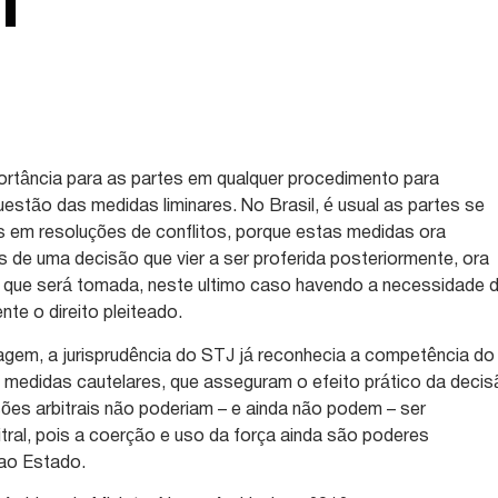
l
rtância para as partes em qualquer procedimento para
uestão das medidas liminares. No Brasil, é usual as partes se
s em resoluções de conflitos, porque estas medidas ora
s de uma decisão que vier a ser proferida posteriormente, ora
o que será tomada, neste ultimo caso havendo a necessidade 
te o direito pleiteado.
agem, a jurisprudência do STJ já reconhecia a competência do
 medidas cautelares, que asseguram o efeito prático da deci
sões arbitrais não poderiam – e ainda não podem – ser
itral, pois a coerção e uso da força ainda são poderes
ao Estado.