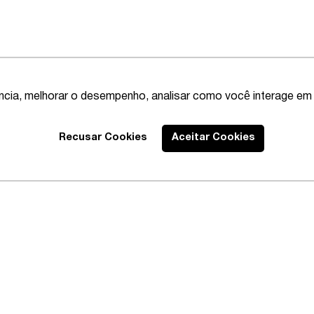
ência, melhorar o desempenho, analisar como você interage em 
Recusar Cookies
Aceitar Cookies
Best Lawyers
2020 – Abrangente