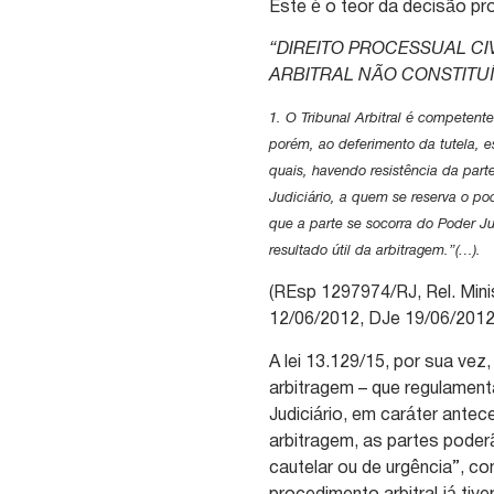
Este é o teor da decisão pro
“DIREITO PROCESSUAL CI
ARBITRAL NÃO CONSTITUÍ
1. O Tribunal Arbitral é competente
porém, ao deferimento da tutela, 
quais, havendo resistência da part
Judiciário, a quem se reserva o po
que a parte se socorra do Poder Ju
resultado útil da arbitragem.”(…).
(REsp 1297974/RJ, Rel. Mi
12/06/2012, DJe 19/06/2012
A lei 13.129/15, por sua vez, 
arbitragem – que regulamen
Judiciário, em caráter antec
arbitragem, as partes poder
cautelar ou de urgência”, 