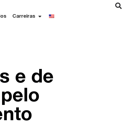
ios
Carreiras
s e de
 pelo
ento