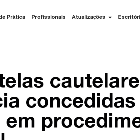
de Prática
Profissionais
Atualizações
Escritór
telas cautelare
ia concedidas
o em procedim