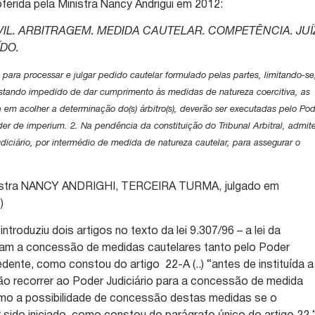
ferida pela Ministra Nancy Andrigui em 2012:
VIL. ARBITRAGEM. MEDIDA CAUTELAR. COMPETÊNCIA. JU
DO.
 para processar e julgar pedido cautelar formulado pelas partes, limitando-se
estando impedido de dar cumprimento às medidas de natureza coercitiva, as
e em acolher a determinação do(s) árbitro(s), deverão ser executadas pelo Po
der de imperium. 2. Na pendência da constituição do Tribunal Arbitral, admit
diciário, por intermédio de medida de natureza cautelar, para assegurar o
nistra NANCY ANDRIGHI, TERCEIRA TURMA, julgado em
)
introduziu dois artigos no texto da lei 9.307/96 – a lei da
tam a concessão de medidas cautelares tanto pelo Poder
edente, como constou do artigo 22-A (..) “antes de instituída a
ão recorrer ao Poder Judiciário para a concessão de medida
como a possibilidade de concessão destas medidas se o