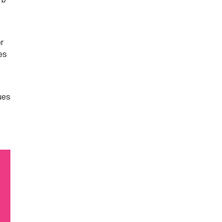
“b”
er
es
ues