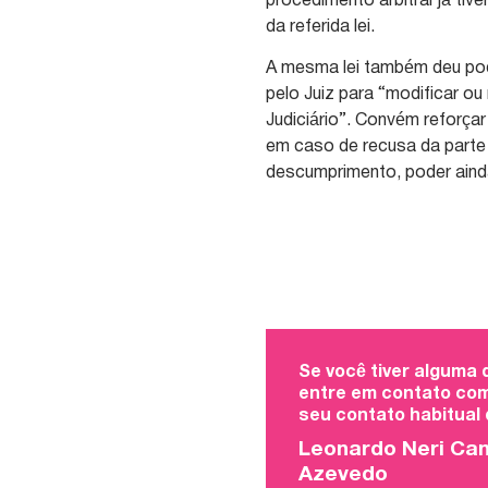
procedimento arbitral já tiv
da referida lei.
A mesma lei também deu pod
pelo Juiz para “modificar o
Judiciário”. Convém reforça
em caso de recusa da parte 
descumprimento, poder aind
Se você tiver alguma
entre em contato com
seu contato habitual
Leonardo Neri Ca
Azevedo