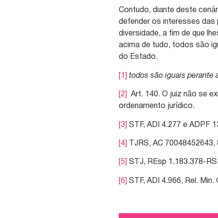
Contudo, diante deste cenári
defender os interesses das
diversidade, a fim de que lh
acima de tudo, todos são igu
do Estado.
[1]
todos são iguais perante a
[2]
Art. 140. O juiz não se e
ordenamento jurídico.
[3]
STF, ADI 4.277 e ADPF 132
[4]
TJRS, AC 70048452643, 8.ª 
[5]
STJ, REsp 1.183.378-RS, 4.
[6]
STF, ADI 4.966, Rel. Min.