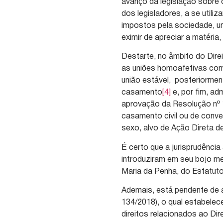
avanço da legislação sobre 
dos legisladores, a se utili
impostos pela sociedade, um
eximir de apreciar a matéri
Destarte, no âmbito do Dire
as uniões homoafetivas com
união estável, posteriorme
casamento
[4]
e, por fim, ad
aprovação da Resolução nº 1
casamento civil ou de con
sexo, alvo de Ação Direta de
É certo que a jurisprudênc
introduziram em seu bojo m
Maria da Penha, do Estatut
Ademais, está pendente de 
134/2018), o qual estabele
direitos relacionados ao Di