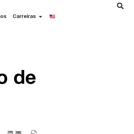
ios
Carreiras
o de