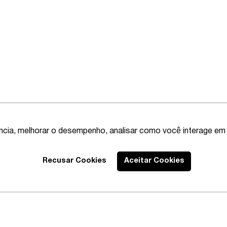
ência, melhorar o desempenho, analisar como você interage em 
Recusar Cookies
Aceitar Cookies
Best Lawyers
2020 – Abrangente