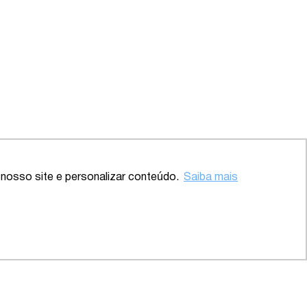
Voltar ao topo
nosso site e personalizar conteúdo.
Saiba mais
 – SP
2020 – Abrangente – Setor
Saúde