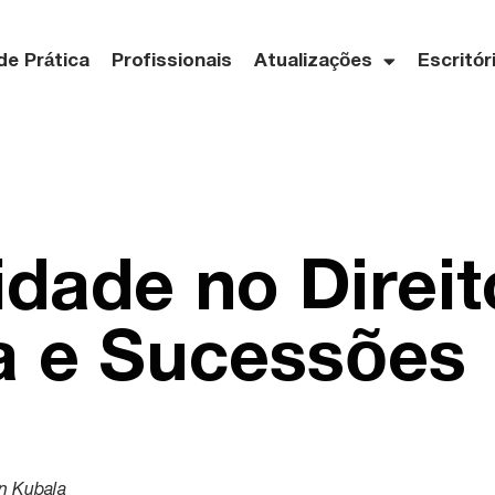
de Prática
Profissionais
Atualizações
Escritór
idade no Direit
a e Sucessões
van Kubala