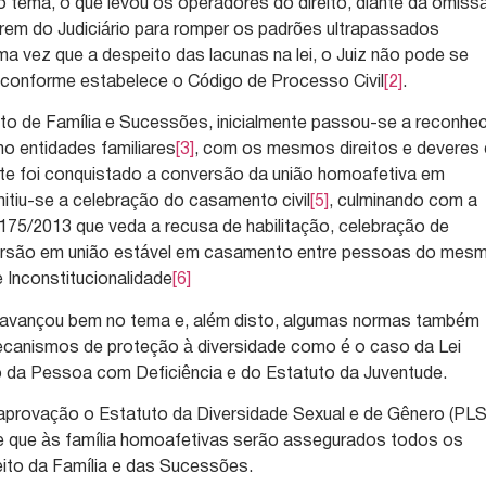
o tema, o que levou os operadores do direito, diante da omiss
zarem do Judiciário para romper os padrões ultrapassados
a vez que a despeito das lacunas na lei, o Juiz não pode se
a, conforme estabelece o Código de Processo Civil
[2]
.
ito de Família e Sucessões, inicialmente passou-se a reconhe
o entidades familiares
[3]
, com os mesmos direitos e deveres
nte foi conquistado a conversão da união homoafetiva em
mitiu-se a celebração do casamento civil
[5]
, culminando com a
75/2013 que veda a recusa de habilitação, celebração de
versão em união estável em casamento entre pessoas do mes
 Inconstitucionalidade
[6]
ia avançou bem no tema e, além disto, algumas normas também
ecanismos de proteção à diversidade como é o caso da Lei
o da Pessoa com Deficiência e do Estatuto da Juventude.
aprovação o Estatuto da Diversidade Sexual e de Gênero (PL
ce que às família homoafetivas serão assegurados todos os
reito da Família e das Sucessões.