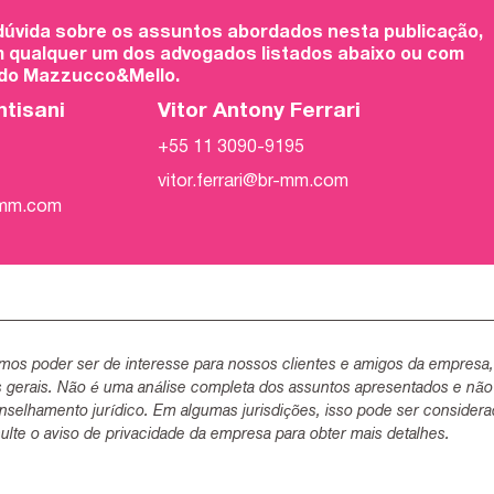
 dúvida sobre os assuntos abordados nesta publicação,
 qualquer um dos advogados listados abaixo ou com
 do Mazzucco&Mello.
ntisani
Vitor Antony Ferrari
+55 11 3090-9195
vitor.ferrari@br-mm.com
-mm.com
mos poder ser de interesse para nossos clientes e amigos da empresa
s gerais. Não é uma análise completa dos assuntos apresentados e não
selhamento jurídico. Em algumas jurisdições, isso pode ser consider
lte o aviso de privacidade da empresa para obter mais detalhes.