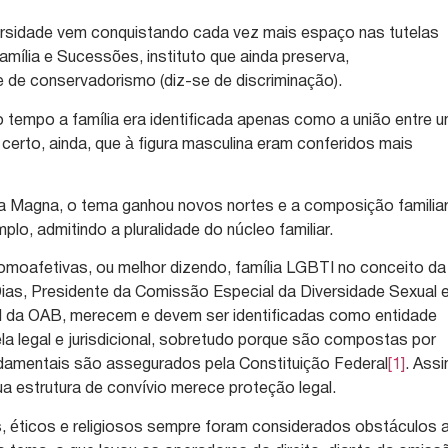
ersidade vem conquistando cada vez mais espaço nas tutelas
amília e Sucessões, instituto que ainda preserva,
e de conservadorismo (diz-se de discriminação).
tempo a família era identificada apenas como a união entre 
erto, ainda, que à figura masculina eram conferidos mais
 Magna, o tema ganhou novos nortes e a composição familia
plo, admitindo a pluralidade do núcleo familiar.
homoafetivas, ou melhor dizendo, família LGBTI no conceito da
 Dias, Presidente da Comissão Especial da Diversidade Sexual 
 da OAB, merecem e devem ser identificadas como entidade
ela legal e jurisdicional, sobretudo porque são compostas por
undamentais são assegurados pela Constituição Federal
[1]
. Ass
ua estrutura de convívio merece proteção legal.
s, éticos e religiosos sempre foram considerados obstáculos 