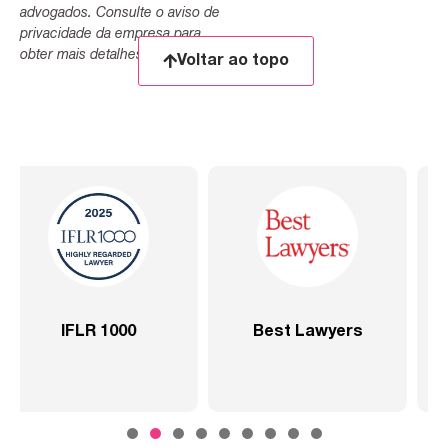
advogados. Consulte o aviso de
privacidade da empresa para
obter mais detalhes.
Voltar ao topo
t Lawyers
2020 – Abrangente –
2020 – Abr
SP
Setor 