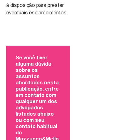
à disposição para prestar
eventuais esclarecimentos.
Se você tiver
alguma dúvida
sobre os
assuntos
abordados nesta
publicação, entre
em contato com
qualquer um dos
advogados
listados abaixo
ou com seu
contato habitual
do
Mazzucco&Mello.