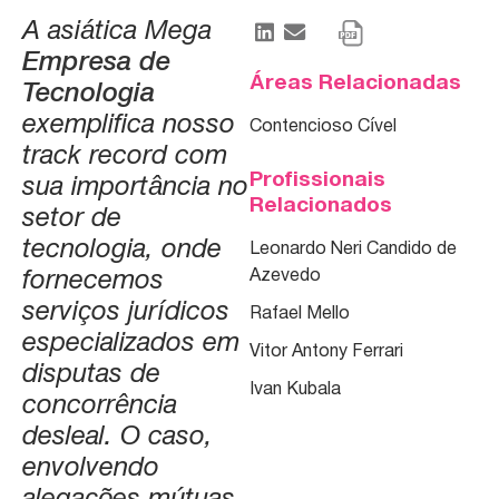
A asiática Mega
Empresa de
Áreas Relacionadas
Tecnologia
exemplifica nosso
Contencioso Cível
track record com
Profissionais
sua importância no
Relacionados
setor de
tecnologia, onde
Leonardo Neri Candido de
Azevedo
fornecemos
serviços jurídicos
Rafael Mello
especializados em
Vitor Antony Ferrari
disputas de
Ivan Kubala
concorrência
desleal. O caso,
envolvendo