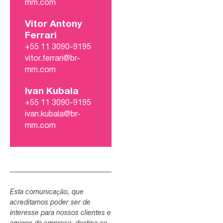
mm.com
Vitor Antony
Ferrari
+55 11 3090-9195
vitor.ferrari@br-
mm.com
Ivan Kubala
+55 11 3090-9195
ivan.kubala@br-
mm.com
Esta comunicação, que
acreditamos poder ser de
interesse para nossos clientes e