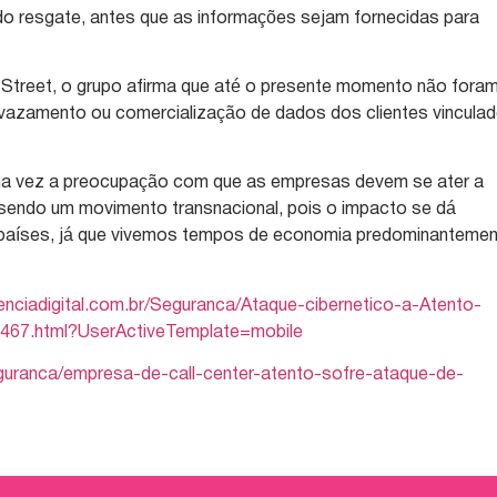
do resgate, antes que as informações sejam fornecidas para
 Street, o grupo afirma que até o presente momento não fora
vazamento ou comercialização de dados dos clientes vincula
ma vez a preocupação com que as empresas devem se ater a
 sendo um movimento transnacional, pois o impacto se dá
 países, já que vivemos tempos de economia predominanteme
nciadigital.com.br/Seguranca/Ataque-cibernetico-a-Atento-
467.html?UserActiveTemplate=mobile
eguranca/empresa-de-call-center-atento-sofre-ataque-de-