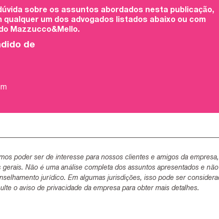
 dúvida sobre os assuntos abordados nesta publicação,
 qualquer um dos advogados listados abaixo ou com
 do Mazzucco&Mello.
ndido de
om
mos poder ser de interesse para nossos clientes e amigos da empresa
s gerais. Não é uma análise completa dos assuntos apresentados e não
selhamento jurídico. Em algumas jurisdições, isso pode ser consider
lte o aviso de privacidade da empresa para obter mais detalhes.