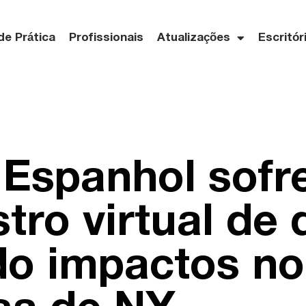
de Prática
Profissionais
Atualizações
Escritór
Espanhol sofr
tro virtual de
o impactos no 