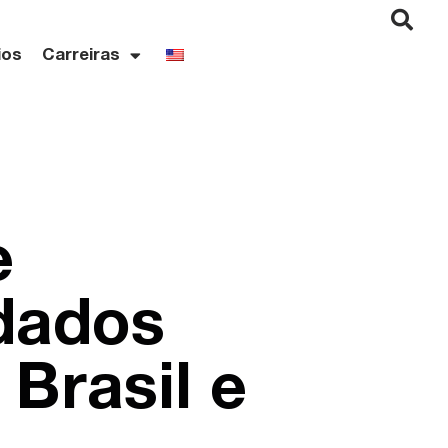
ios
Carreiras
e
 dados
Brasil e