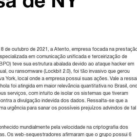
sa de NY
 18 de outubro de 2021, a Atento, empresa focada na prestaçã
 especializada em comunicação unificada e terceirização de
PO) teve sua estrutura abalada devido ao ataque hacker em
ual, ou ransomware (Lockbit 2.0), foi tão invasivo que gerou
ova York, local onde a empresa possui suas ações. Vale a ressa
hola foi atingida em maior relevância quantitativa no Brasil, on
us serviços, com intuito de isolar os sistemas que tiveram
ontra a divulgação indevida dos dados. Ressalta-se que a
a urgência para sanar os possíveis prejuízos advindos de tal
onhecido mundialmente pela velocidade na criptografia dos
s. Os web-sequestradores afirmaram que o grupo possui 6