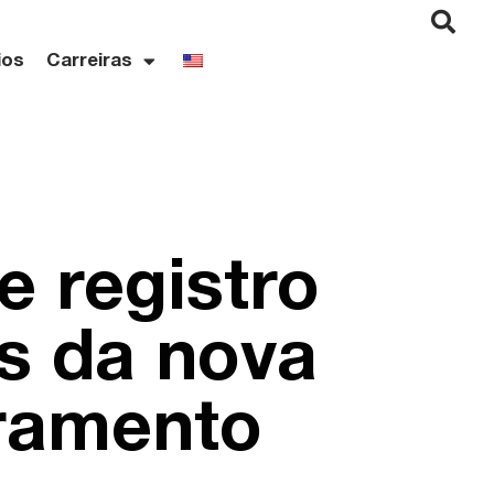
ios
Carreiras
e registro
s da nova
ramento