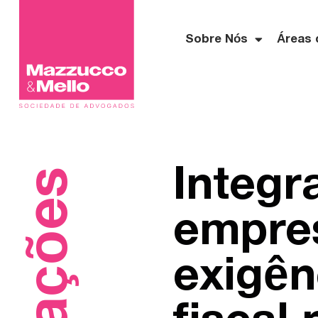
Sobre Nós
Áreas 
Integr
empres
exigê