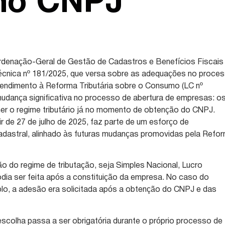
 no CNPJ
ordenação-Geral de Gestão de Cadastros e Benefícios Fiscais
écnica nº 181/2025, que versa sobre as adequações no proce
tendimento à Reforma Tributária sobre o Consumo (LC nº
udança significativa no processo de abertura de empresas: o
er o regime tributário já no momento de obtenção do CNPJ.
tir de 27 de julho de 2025, faz parte de um esforço de
cadastral, alinhado às futuras mudanças promovidas pela Refo
ão do regime de tributação, seja Simples Nacional, Lucro
dia ser feita após a constituição da empresa. No caso do
plo, a adesão era solicitada após a obtenção do CNPJ e das
 escolha passa a ser obrigatória durante o próprio processo de