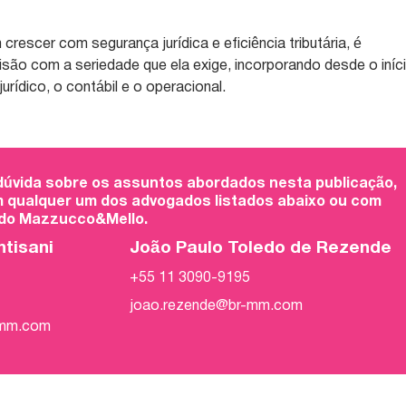
escer com segurança jurídica e eficiência tributária, é
isão com a seriedade que ela exige, incorporando desde o iníc
jurídico, o contábil e o operacional.
 dúvida sobre os assuntos abordados nesta publicação,
 qualquer um dos advogados listados abaixo ou com
 do Mazzucco&Mello.
ntisani
João Paulo Toledo de Rezende
+55 11 3090-9195
joao.rezende@br-mm.com
-mm.com