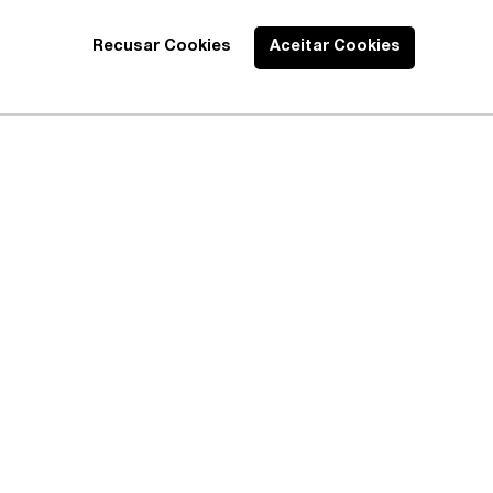
Recusar Cookies
Aceitar Cookies
Best Lawyers
2020 – Abrangente
EXPLORE
CONECTE-SE
AVISOS
Profissionais
Instagram
Política 
Áreas de Prática
Linkedin
Política 
Publicações
Isenção d