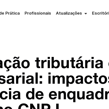
de Prática
Profissionais
Atualizações
Escritór
ação tributária 
arial: impacto
ncia de enquad