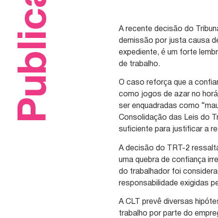
Publicações
A recente decisão do Tribun
demissão por justa causa de
expediente, é um forte lemb
de trabalho.
O caso reforça que a confia
como jogos de azar no horá
ser enquadradas como “mau 
Consolidação das Leis do Tr
suficiente para justificar a 
A decisão do TRT-2 ressalta
uma quebra de confiança ir
do trabalhador foi conside
responsabilidade exigidas p
A CLT prevê diversas hipóte
trabalho por parte do empre