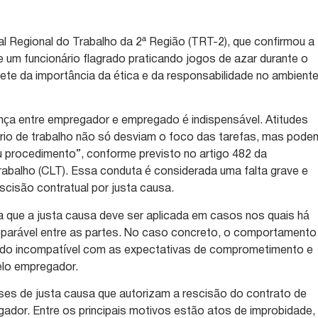
al Regional do Trabalho da 2ª Região (TRT-2), que confirmou a
 um funcionário flagrado praticando jogos de azar durante o
rete da importância da ética e da responsabilidade no ambient
nça entre empregador e empregado é indispensável. Atitudes
rio de trabalho não só desviam o foco das tarefas, mas pode
procedimento”, conforme previsto no artigo 482 da
abalho (CLT). Essa conduta é considerada uma falta grave e
rescisão contratual por justa causa.
 que a justa causa deve ser aplicada em casos nos quais há
reparável entre as partes. No caso concreto, o comportamento
rado incompatível com as expectativas de comprometimento e
elo empregador.
ses de justa causa que autorizam a rescisão do contrato de
gador. Entre os principais motivos estão atos de improbidade,