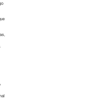
go
que
as,
s
A
nal