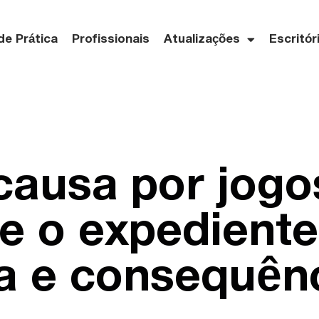
de Prática
Profissionais
Atualizações
Escritór
causa por jogo
e o expediente
ca e consequên