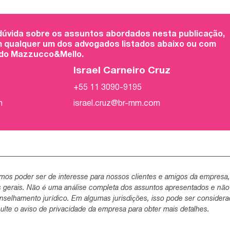
 dúvida sobre os assuntos abordados nesta publicação,
 qualquer um dos advogados listados abaixo ou com
 do Mazzucco&Mello.
Israel Carneiro Cruz
+55 11 3090-9195
m
israel.cruz@br-mm.com
mos poder ser de interesse para nossos clientes e amigos da empresa
s gerais. Não é uma análise completa dos assuntos apresentados e não
selhamento jurídico. Em algumas jurisdições, isso pode ser consider
lte o aviso de privacidade da empresa para obter mais detalhes.