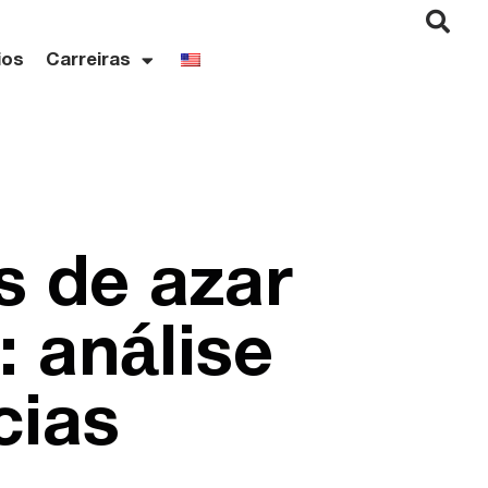
ios
Carreiras
s de azar
: análise
cias