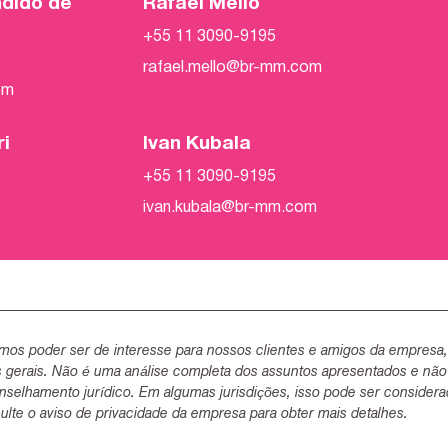
ndido de
Rafael Mello
+55 11 3090-9195
rafael.mello@br-mm.com
om
ri
Ivan Kubala
+55 11 3090-9195
ivan.kubala@br-mm.com
mos poder ser de interesse para nossos clientes e amigos da empresa
s gerais. Não é uma análise completa dos assuntos apresentados e não
selhamento jurídico. Em algumas jurisdições, isso pode ser consider
lte o aviso de privacidade da empresa para obter mais detalhes.