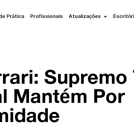
de Prática
Profissionais
Atualizações
Escritór
rrari: Supremo 
al Mantém Por
midade