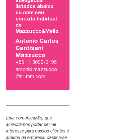
advogados
listados abaixo
ou com seu
contato habitual
do
Mazzucco&Mello.
Antonio Carlos
Cantisani
Mazzucco
+55 11 3090-9195
antonio.mazzucco
@br-mm.com
Esta comunicação, que
acreditamos poder ser de
interesse para nossos clientes e
amigos da empresa, destina-se