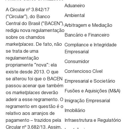
Aduaneiro
A Circular nº 3.842/17
Ambiental
(“Circular”), do Banco
Central do Brasil (“BACEN”),
Arbitragem e Mediação
redigiu nova regulamentação
Bancário e Financeiro
sobre os chamdos
marketplaces
. De fato, não
Compliance e Integridade
se trata de uma
Empresarial
regulamentação
Consumidor
propriamente “nova”: ela
Contencioso Cível
existe desde 2013. O que
se alterou foi que o BACEN
Empresarial e Societário
passou acenar que também
Fusões e Aquisições (M&A)
os
marketplaces
deverão
aderir a esse regramento. O
Imigração Empresarial
regramento em questão é o
Imobiliário
relativo aos arranjos de
pagamento – trazidos pela
Infraestrutura e Regulatório
Circular nº 3.682/13. Assim,