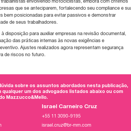
rabalhistas envolvendo motociclistas, embora com critérios
mpresas que se anteciparem, fortalecendo seu compliance e su
ais bem posicionadas para evitar passivos e demonstrar
ade de seus trabalhadores.
à disposição para auxiliar empresas na revisão documental,
ação das práticas internas às novas exigências e
eventivo. Ajustes realizados agora representam segurança
va de riscos no futuro.
 dúvida sobre os assuntos abordados nesta publicação,
 qualquer um dos advogados listados abaixo ou com
 do Mazzucco&Mello.
Israel Carneiro Cruz
+55 11 3090-9195
m
israel.cruz@br-mm.com