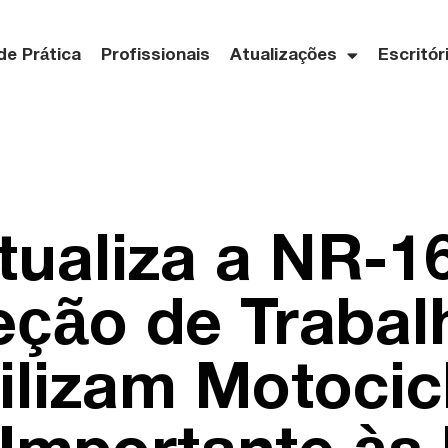
de Prática
Profissionais
Atualizações
Escritór
ualiza a NR-1
eção de Traba
ilizam Motocic