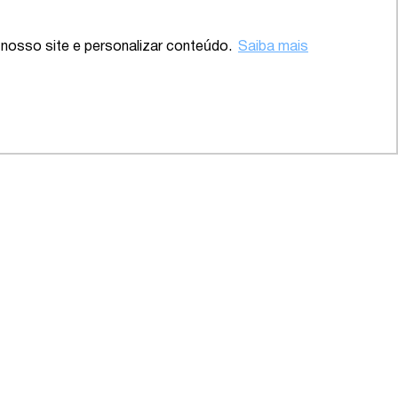
nosso site e personalizar conteúdo.
Saiba mais
ente – SP
2020 – Abrangente – Setor
Saúde
INSCREVA-SE