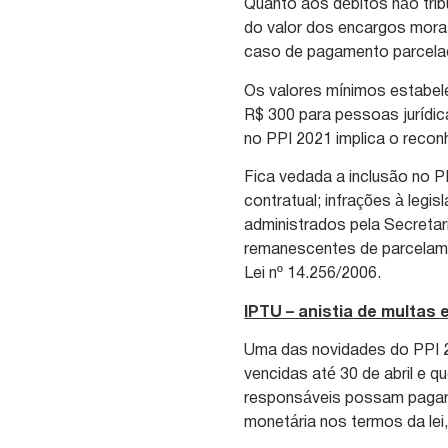
Quanto aos débitos não tri
do valor dos encargos morat
caso de pagamento parcela
Os valores mínimos estabel
R$ 300 para pessoas jurídic
no PPI 2021 implica o recon
Fica vedada a inclusão no P
contratual; infrações à leg
administrados pela Secretar
remanescentes de parcelame
Lei nº 14.256/2006.
IPTU – anistia de multas 
Uma das novidades do PPI 2
vencidas até 30 de abril e q
responsáveis possam pagar a
monetária nos termos da lei