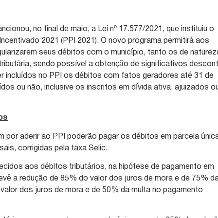
cionou, no final de maio, a Lei nº 17.577/2021, que instituiu o
ncentivado 2021 (PPI 2021). O novo programa permitirá aos
egularizarem seus débitos com o município, tanto os de naturez
 tributária, sendo possível a obtenção de significativos descon
er incluídos no PPI os débitos com fatos geradores até 31 de
os ou não, inclusive os inscritos em dívida ativa, ajuizados o
os
m por aderir ao PPI poderão pagar os débitos em parcela únic
is, corrigidas pela taxa Selic.
cidos aos débitos tributários, na hipótese de pagamento em
revê a redução de 85% do valor dos juros de mora e de 75% d
 valor dos juros de mora e de 50% da multa no pagamento