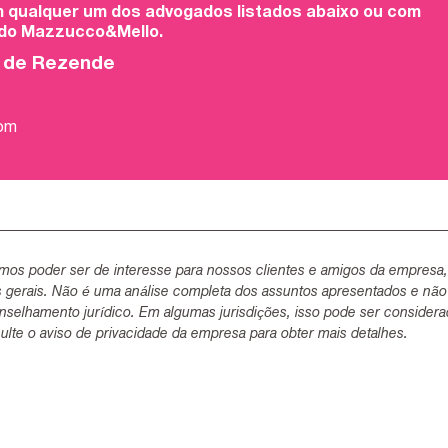
 qualquer um dos advogados listados abaixo ou com
 do Mazzucco&Mello.
o de Rezende
com
mos poder ser de interesse para nossos clientes e amigos da empresa
s gerais. Não é uma análise completa dos assuntos apresentados e não
selhamento jurídico. Em algumas jurisdições, isso pode ser consider
lte o aviso de privacidade da empresa para obter mais detalhes.