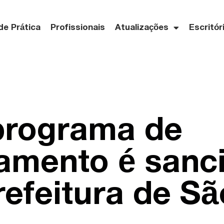
de Prática
Profissionais
Atualizações
Escritór
programa de
amento é sanc
refeitura de S