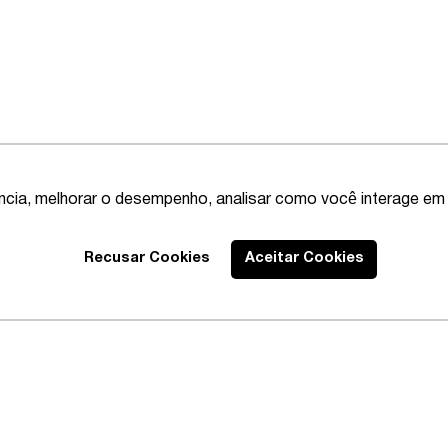
ência, melhorar o desempenho, analisar como você interage em 
Recusar Cookies
Aceitar Cookies
Best Lawyers
2020 – Abrangente