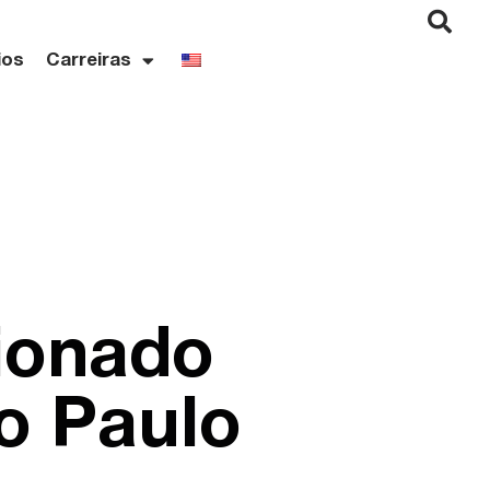
ios
Carreiras
ionado
ão Paulo