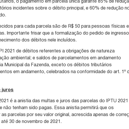
butários, o pagamento em parcela única garante 85% de reduç
órios incidentes sobre o débito principal, e 60% de redução n
do.
ecidos para cada parcela são de R$ 50 para pessoas físicas 
as. Importante frisar que a formalização do pedido de ingress
hecimento dos débitos nele incluídos.
PI 2021 de débitos referentes a obrigações de natureza
islação ambiental; e saldos de parcelamentos em andamento
ia Municipal da Fazenda, exceto os débitos tributários
ntos em andamento, celebrados na conformidade do art. 1º 
e juros
021 é a anistia das multas e juros das parcelas do IPTU 2021
ue não tenham sido pagas. Essa anistia permitirá que os
s parcelas por seu valor original, acrescida apenas de corre
, até 30 de novembro de 2021.