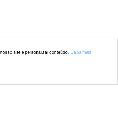
Voltar ao topo
nosso site e personalizar conteúdo.
Saiba mais
 – SP
2020 – Abrangente – Setor
Saúde