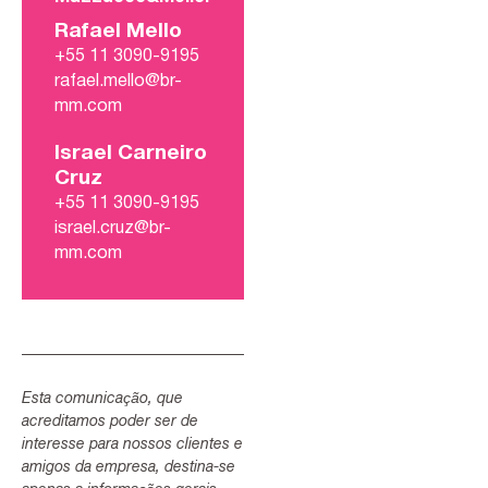
Rafael Mello
+55 11 3090-9195
rafael.mello@br-
mm.com
Israel Carneiro
Cruz
+55 11 3090-9195
israel.cruz@br-
mm.com
Esta comunicação, que
acreditamos poder ser de
interesse para nossos clientes e
amigos da empresa, destina-se