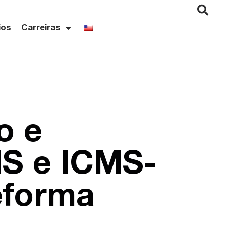
ios
Carreiras
o e
MS e ICMS-
eforma