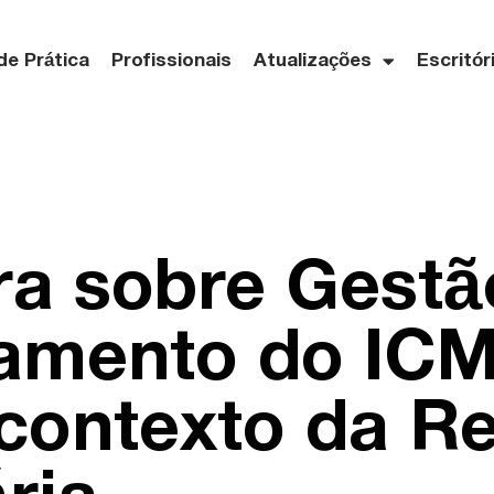
de Prática
Profissionais
Atualizações
Escritór
ra sobre Gestã
jamento do IC
contexto da R