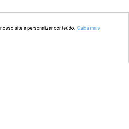
nosso site e personalizar conteúdo.
Saiba mais
Voltar ao topo
– Abrangente – SP
2020 – Abrangente –
Saúde