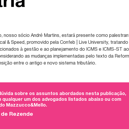
ária
o, nosso sócio André Martins, estará presente como palestran
al & Speed, promovido pela Confeb | Live University, tratando
lacionados à gestão e ao planejamento do ICMS e ICMS-ST a
onsiderando as mudanças implementadas pelo texto da Refor
nsição entre o antigo e novo sistema tributário.
 dúvida sobre os assuntos abordados nesta publicação,
 qualquer um dos advogados listados abaixo ou com
 do Mazzucco&Mello.
o de Rezende